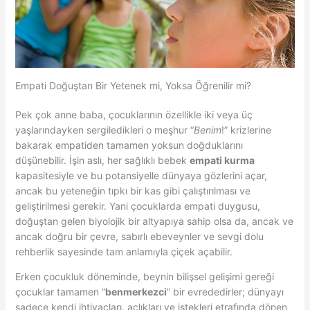
Empati Doğuştan Bir Yetenek mi, Yoksa Öğrenilir mi?
Pek çok anne baba, çocuklarının özellikle iki veya üç
yaşlarındayken sergiledikleri o meşhur “
Benim
!” krizlerine
bakarak empatiden tamamen yoksun doğduklarını
düşünebilir. İşin aslı, her sağlıklı bebek
empati kurma
kapasitesiyle ve bu potansiyelle dünyaya gözlerini açar,
ancak bu yeteneğin tıpkı bir kas gibi çalıştırılması ve
geliştirilmesi gerekir. Yani çocuklarda empati duygusu,
doğuştan gelen biyolojik bir altyapıya sahip olsa da, ancak ve
ancak doğru bir çevre, sabırlı ebeveynler ve sevgi dolu
rehberlik sayesinde tam anlamıyla çiçek açabilir.
Erken çocukluk döneminde, beynin bilişsel gelişimi gereği
çocuklar tamamen “
benmerkezci
” bir evrededirler; dünyayı
sadece kendi ihtiyaçları, açlıkları ve istekleri etrafında dönen