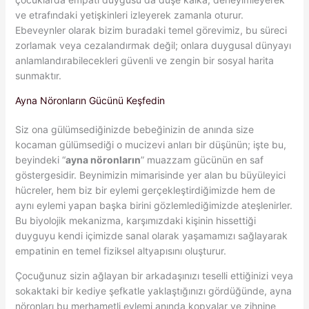
ve etrafındaki yetişkinleri izleyerek zamanla oturur.
Ebeveynler olarak bizim buradaki temel görevimiz, bu süreci
zorlamak veya cezalandırmak değil; onlara duygusal dünyayı
anlamlandırabilecekleri güvenli ve zengin bir sosyal harita
sunmaktır.
Ayna Nöronların Gücünü Keşfedin
Siz ona gülümsediğinizde bebeğinizin de anında size
kocaman gülümsediği o mucizevi anları bir düşünün; işte bu,
beyindeki “
ayna nöronların
” muazzam gücünün en saf
göstergesidir. Beynimizin mimarisinde yer alan bu büyüleyici
hücreler, hem biz bir eylemi gerçekleştirdiğimizde hem de
aynı eylemi yapan başka birini gözlemlediğimizde ateşlenirler.
Bu biyolojik mekanizma, karşımızdaki kişinin hissettiği
duyguyu kendi içimizde sanal olarak yaşamamızı sağlayarak
empatinin en temel fiziksel altyapısını oluşturur.
Çocuğunuz sizin ağlayan bir arkadaşınızı teselli ettiğinizi veya
sokaktaki bir kediye şefkatle yaklaştığınızı gördüğünde, ayna
nöronları bu merhametli eylemi anında kopyalar ve zihnine