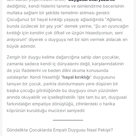
dediğimiz, kendi hislerini tanıma ve isimlendirme becerisinin
mutlaka sağlam bir şekilde temelinin atılması gerekir.
Çocuğunuz bir hayal kırıklığı yaşayıp ağladığında “
Ağlama,
bunda üzülecek bir şey yok
” demek yerine, “
Şu an oyuncağın
kırıldığı için kendini çok öfkeli ve üzgün hissediyorsun, seni
anlıyorum
” diyerek o duyguya net bir isim vermek atılacak en
büyük adımdır.
Zengin bir duygu kelime dağarcığına sahip olan çocuklar,
zamanla sadece kendi iç dünyalarını değil, karşılarındakinin
de yüz ifadelerini ve beden dilini okuma konusunda
ustalaşırlar. Kendi hissettiği “
hayal kırıklığı
” duygusunu
tanıyan bir çocuk, parkta dondurmasını yere düşüren bir
başka çocuğu gördüğünde bu duyguyu onun yüzünden
anında okuyabilir ve içselleştirebilir. İşte tam bu an, duygusal
farkındalığın empatiye dönüştüğü, zihinlerdeki o harika
köprünün kurulduğu mucizevi saniyedir.
Gündelikte Çocuklarda Empati Duygusu Nasıl Pekişir?