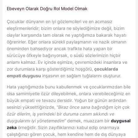
Ebeveyn Olarak Doğru Rol Model Olmak
Çocuklar dünyanın en iyi gözlemcileri ve en acımasız
eleştirmenleridir; bizim onlara ne söylediğimize değil, bizim
olaylar karşısında tam olarak ne yaptığımıza bakarak hayatı
öğrenirler. Eğer onlara sürekli paylaşmanın ve nazik olmanın
öneminden bahsediyor ancak trafikte hata yapan bir
sürücüye öfkeyle bağırıyorsak, o süslü sözlerimizin hiçbir
anlamı kalmaz. Ev içinde eşimize, çevremizdeki insanlara ve
zor durumlara karşı gösterdiğimiz hoşgörü,
çocuklarda
empati duygusu
inşasının en sağlam tuğlalarını oluşturur.
Hata yaptığımızda bunu kabullenmek ve çocuklarımızdan bile
olsa samimiyetle özür dileyebilmek, onlara verebileceğimiz en
büyük empati ve tevazu dersidir. Yoğun bir günün ardından
sesinizi yükselttiğinizde, “
Biraz önce sana bağırdığım için çok
özür dilerim, iş yerindeki bir duruma canım sıkkındı ve
duygularımı iyi yönetemedim
” demek, muazzam bir
duygusal
zeka
örneğidir. Sizin zayıflıklarınızı kabul edip onarmaya
çalıştığınızı gören çocuk, hem kendine hem de dış dünyaya