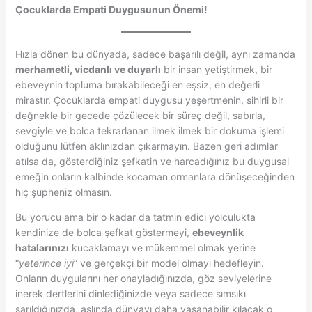
Çocuklarda Empati Duygusunun Önemi!
Hızla dönen bu dünyada, sadece başarılı değil, aynı zamanda
merhametli, vicdanlı ve duyarlı
bir insan yetiştirmek, bir
ebeveynin topluma bırakabileceği en eşsiz, en değerli
mirastır. Çocuklarda empati duygusu yeşertmenin, sihirli bir
değnekle bir gecede çözülecek bir süreç değil, sabırla,
sevgiyle ve bolca tekrarlanan ilmek ilmek bir dokuma işlemi
olduğunu lütfen aklınızdan çıkarmayın. Bazen geri adımlar
atılsa da, gösterdiğiniz şefkatin ve harcadığınız bu duygusal
emeğin onların kalbinde kocaman ormanlara dönüşeceğinden
hiç şüpheniz olmasın.
Bu yorucu ama bir o kadar da tatmin edici yolculukta
kendinize de bolca şefkat göstermeyi,
ebeveynlik
hatalarınızı
kucaklamayı ve mükemmel olmak yerine
“
yeterince iyi
” ve gerçekçi bir model olmayı hedefleyin.
Onların duygularını her onayladığınızda, göz seviyelerine
inerek dertlerini dinlediğinizde veya sadece sımsıkı
sarıldığınızda, aslında dünyayı daha yaşanabilir kılacak o