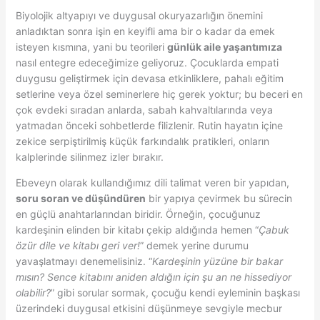
Biyolojik altyapıyı ve duygusal okuryazarlığın önemini
anladıktan sonra işin en keyifli ama bir o kadar da emek
isteyen kısmına, yani bu teorileri
günlük aile yaşantımıza
nasıl entegre edeceğimize geliyoruz. Çocuklarda empati
duygusu geliştirmek için devasa etkinliklere, pahalı eğitim
setlerine veya özel seminerlere hiç gerek yoktur; bu beceri en
çok evdeki sıradan anlarda, sabah kahvaltılarında veya
yatmadan önceki sohbetlerde filizlenir. Rutin hayatın içine
zekice serpiştirilmiş küçük farkındalık pratikleri, onların
kalplerinde silinmez izler bırakır.
Ebeveyn olarak kullandığımız dili talimat veren bir yapıdan,
soru soran ve düşündüren
bir yapıya çevirmek bu sürecin
en güçlü anahtarlarından biridir. Örneğin, çocuğunuz
kardeşinin elinden bir kitabı çekip aldığında hemen “
Çabuk
özür dile ve kitabı geri ver!
” demek yerine durumu
yavaşlatmayı denemelisiniz. “
Kardeşinin yüzüne bir bakar
mısın? Sence kitabını aniden aldığın için şu an ne hissediyor
olabilir?
” gibi sorular sormak, çocuğu kendi eyleminin başkası
üzerindeki duygusal etkisini düşünmeye sevgiyle mecbur