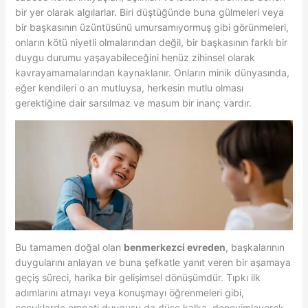
bir yer olarak algılarlar. Biri düştüğünde buna gülmeleri veya
bir başkasının üzüntüsünü umursamıyormuş gibi görünmeleri,
onların kötü niyetli olmalarından değil, bir başkasının farklı bir
duygu durumu yaşayabileceğini henüz zihinsel olarak
kavrayamamalarından kaynaklanır. Onların minik dünyasında,
eğer kendileri o an mutluysa, herkesin mutlu olması
gerektiğine dair sarsılmaz ve masum bir inanç vardır.
Bu tamamen doğal olan
benmerkezci evreden
, başkalarının
duygularını anlayan ve buna şefkatle yanıt veren bir aşamaya
geçiş süreci, harika bir gelişimsel dönüşümdür. Tıpkı ilk
adımlarını atmayı veya konuşmayı öğrenmeleri gibi,
çocuklarda empati duygusu da düşe kalka, deneyimleyerek