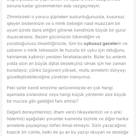
sonuna kadar güvenmekten asla vazgeçmeyin.
Zihninizdeki o yorucu şüpheleri susturduğunuzda, kusursuz
işleyen bedeninizin ve o minik bebeğin nasıl muazzam bir
uyum içinde dans ettiğini görerek kendinizle büyük bir gurur
duyacaksınız. Bazen gücünüzün tükendiğini ve
yorulduğunuzu hissettiğinizde, tüm bu
uykusuz geceler
in ve
çabanın o minik tebessüm ile huzurlu bir uyku için olduğunu
hatırlamak kalbinizi yeniden ferahlatacaktır. Bizler bu anlamlı
yolda sizin en büyük dijital destekçiniz olmak için her zaman
buradayız; çünkü özgüveni yüksek, mutlu annelerin dünyayı
güzelleştirebileceğine yürekten inanıyoruz.
Peki sizler kendi emzirme serüveninizde en çok hangi
aşamada zorlandınız veya hangi küçük yöntemin size büyük
bir mucize gibi geldiğini fark ettiniz?
Değerli deneyimlerinizi, ilham verici hikayelerinizi ve o anki
hislerinizi aşağıdaki yorumlar kısmında bizimle ve diğer harika
annelerle paylaşmayı lütfen ihmal etmeyin. Sizin yazacağınız
kısacık bir cümle, belki de şu an bu yazıyı okuyan ve desteğe