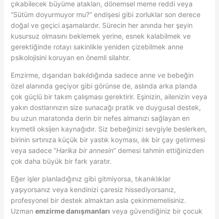
çıkabilecek büyüme atakları, dönemsel meme reddi veya
“Sütüm doyurmuyor mu?” endişesi gibi zorluklar son derece
doğal ve geçici aşamalardır. Sürecin her anında her şeyin
kusursuz olmasını beklemek yerine, esnek kalabilmek ve
gerektiğinde rotayı sakinlikle yeniden çizebilmek anne
psikolojisini koruyan en önemli silahtır.
Emzirme, dışarıdan bakıldığında sadece anne ve bebeğin
özel alanında geçiyor gibi görünse de, aslında arka planda
çok güçlü bir takım çalışması gerektirir. Eşinizin, ailenizin veya
yakın dostlarınızın size sunacağı pratik ve duygusal destek,
bu uzun maratonda derin bir nefes almanızı sağlayan en
kıymetli oksijen kaynağıdır. Siz bebeğinizi sevgiyle beslerken,
birinin sırtınıza küçük bir yastık koyması, ılık bir çay getirmesi
veya sadece “
Harika bir annesin
” demesi tahmin ettiğinizden
çok daha büyük bir fark yaratır.
Eğer işler planladığınız gibi gitmiyorsa, tıkanıklıklar
yaşıyorsanız veya kendinizi çaresiz hissediyorsanız,
profesyonel bir destek almaktan asla çekinmemelisiniz.
Uzman
emzirme danışmanları
veya güvendiğiniz bir çocuk