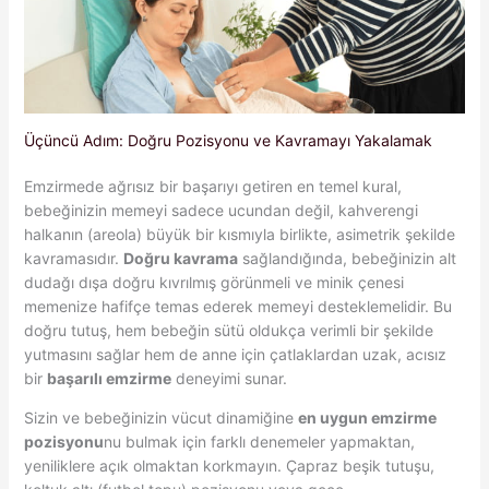
Üçüncü Adım: Doğru Pozisyonu ve Kavramayı Yakalamak
Emzirmede ağrısız bir başarıyı getiren en temel kural,
bebeğinizin memeyi sadece ucundan değil, kahverengi
halkanın (areola) büyük bir kısmıyla birlikte, asimetrik şekilde
kavramasıdır.
Doğru kavrama
sağlandığında, bebeğinizin alt
dudağı dışa doğru kıvrılmış görünmeli ve minik çenesi
memenize hafifçe temas ederek memeyi desteklemelidir. Bu
doğru tutuş, hem bebeğin sütü oldukça verimli bir şekilde
yutmasını sağlar hem de anne için çatlaklardan uzak, acısız
bir
başarılı emzirme
deneyimi sunar.
Sizin ve bebeğinizin vücut dinamiğine
en uygun emzirme
pozisyonu
nu bulmak için farklı denemeler yapmaktan,
yeniliklere açık olmaktan korkmayın. Çapraz beşik tutuşu,