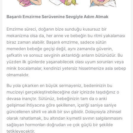
Başarılı Emzirme Serüvenine Sevgiyle Adım Atmak
Emzirme süreci, doğanın bize sunduğu kusursuz bir
mekanizma olsa da, her anne ve bebeğin bu ritmi yakalaması
biraz zaman alabilir. Başarılı emzirme, sadece sütün
memeden bebeğe geçişi değil, aynı zamanda güvenin,
şefkatin ve sonsuz sevginin aktarıldığı anların bütünüdür. Bu
yüzden ilk günlerde yaşanabilecek olası uyum sorunları veya
minik bocalamalar, kendinizi yetersiz hissetmenize asla sebep
olmamalıdır.
Bu yola çıkarken en büyük sermayeniz, bedeninizin bu
mucizeyi gerçekleştirebileceğine dair içinizde taşıdığınız o
devasa inançtır. Sütünüz, bebeğinizin tam da o anki
gelişimsel ihtiyacına göre şekillenen, içeriği saniye saniye
güncellenen sihirli ve akıllı bir sıvı gibidir. Dolayısıyla zihinsel
olarak rahatlamak, bu altından kıymetli sıvının salgılanmasını
sağlayan hormonları doğrudan ve çok güçlü bir şekilde
tetikleyecektir.