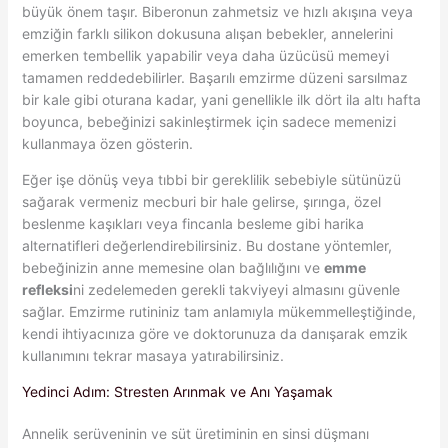
büyük önem taşır. Biberonun zahmetsiz ve hızlı akışına veya
emziğin farklı silikon dokusuna alışan bebekler, annelerini
emerken tembellik yapabilir veya daha üzücüsü memeyi
tamamen reddedebilirler. Başarılı emzirme düzeni sarsılmaz
bir kale gibi oturana kadar, yani genellikle ilk dört ila altı hafta
boyunca, bebeğinizi sakinleştirmek için sadece memenizi
kullanmaya özen gösterin.
Eğer işe dönüş veya tıbbi bir gereklilik sebebiyle sütünüzü
sağarak vermeniz mecburi bir hale gelirse, şırınga, özel
beslenme kaşıkları veya fincanla besleme gibi harika
alternatifleri değerlendirebilirsiniz. Bu dostane yöntemler,
bebeğinizin anne memesine olan bağlılığını ve
emme
refleksi
ni zedelemeden gerekli takviyeyi almasını güvenle
sağlar. Emzirme rutininiz tam anlamıyla mükemmelleştiğinde,
kendi ihtiyacınıza göre ve doktorunuza da danışarak emzik
kullanımını tekrar masaya yatırabilirsiniz.
Yedinci Adım: Stresten Arınmak ve Anı Yaşamak
Annelik serüveninin ve süt üretiminin en sinsi düşmanı