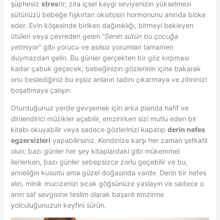
şüphesiz
stres
tir; zira içsel kaygı seviyenizin yükselmesi
sütünüzü bebeğe fışkırtan oksitosin hormonunu anında bloke
eder. Evin köşesinde biriken dağınıklığı, bitmeyi bekleyen
ütüleri veya çevreden gelen “
Senin sütün bu çocuğa
yetmiyor
” gibi yorucu ve asılsız yorumları tamamen
duymazdan gelin. Bu günler gerçekten bir göz kırpması
kadar çabuk geçecek; bebeğinizin gözlerinin içine bakarak
onu beslediğiniz bu eşsiz anların tadını çıkarmaya ve zihninizi
boşaltmaya çalışın.
Oturduğunuz yerde gevşemek için arka planda hafif ve
dinlendirici müzikler açabilir, emzirirken sizi mutlu eden bir
kitabı okuyabilir veya sadece gözlerinizi kapatıp
derin nefes
egzersizleri
yapabilirsiniz. Kendinize karşı her zaman şefkatli
olun; bazı günler her şey kitaplardaki gibi mükemmel
ilerlerken, bazı günler sebepsizce zorlu geçebilir ve bu,
anneliğin kusurlu ama güzel doğasında vardır. Derin bir nefes
alın, minik mucizenizi sıcak göğsünüze yaslayın ve sadece o
anın saf sevgisine teslim olarak başarılı emzirme
yolculuğunuzun keyfini sürün.