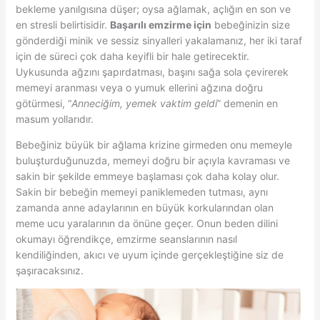
bekleme yanılgısına düşer; oysa ağlamak, açlığın en son ve
en stresli belirtisidir.
Başarılı emzirme için
bebeğinizin size
gönderdiği minik ve sessiz sinyalleri yakalamanız, her iki taraf
için de süreci çok daha keyifli bir hale getirecektir.
Uykusunda ağzını şapırdatması, başını sağa sola çevirerek
memeyi aranması veya o yumuk ellerini ağzına doğru
götürmesi, “
Anneciğim, yemek vaktim geldi
” demenin en
masum yollarıdır.
Bebeğiniz büyük bir ağlama krizine girmeden onu memeyle
buluşturduğunuzda, memeyi doğru bir açıyla kavraması ve
sakin bir şekilde emmeye başlaması çok daha kolay olur.
Sakin bir bebeğin memeyi paniklemeden tutması, aynı
zamanda anne adaylarının en büyük korkularından olan
meme ucu yaralarının da önüne geçer. Onun beden dilini
okumayı öğrendikçe, emzirme seanslarının nasıl
kendiliğinden, akıcı ve uyum içinde gerçekleştiğine siz de
şaşıracaksınız.