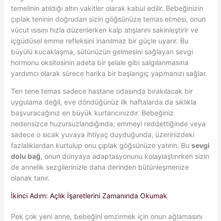
temelinin atıldığı altın vakitler olarak kabul edilir. Bebeğinizin
çıplak teninin doğrudan sizin göğsünüze temas etmesi, onun
vücut ısısını hızla düzenlerken kalp atışlarını sakinleştirir ve
içgüdüsel emme refleksini inanılmaz bir güçle uyarır. Bu
büyülü kucaklaşma, sütünüzün gelmesini sağlayan sevgi
hormonu oksitosinin adeta bir şelale gibi salgılanmasına
yardımcı olarak sürece harika bir başlangıç yapmanızı sağlar.
Ten tene temas sadece hastane odasında bırakılacak bir
uygulama değil, eve döndüğünüz ilk haftalarda da sıklıkla
başvuracağınız en büyük kurtarıcınızdır. Bebeğiniz
nedensizce huzursuzlandığında, emmeyi reddettiğinde veya
sadece o sıcak yuvaya ihtiyaç duyduğunda, üzerinizdeki
fazlalıklardan kurtulup onu çıplak göğsünüze yatırın. Bu
sevgi
dolu bağ
, onun dünyaya adaptasyonunu kolaylaştırırken sizin
de annelik sezgilerinizle daha derinden bütünleşmenize
olanak tanır.
İkinci Adım: Açlık İşaretlerini Zamanında Okumak
Pek çok yeni anne, bebeğini emzirmek için onun ağlamasını