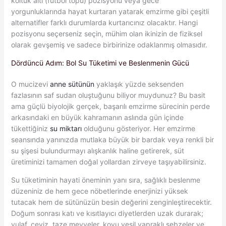
koltuk altı (futbol topu) pozisyonu veya gece
yorgunluklarında hayat kurtaran yatarak emzirme gibi çeşitli
alternatifler farklı durumlarda kurtarıcınız olacaktır. Hangi
pozisyonu seçerseniz seçin, mühim olan ikinizin de fiziksel
olarak gevşemiş ve sadece birbirinize odaklanmış olmasıdır.
Dördüncü Adım: Bol Su Tüketimi ve Beslenmenin Gücü
O mucizevi
anne sütünün
yaklaşık yüzde seksenden
fazlasının saf sudan oluştuğunu biliyor muydunuz? Bu basit
ama güçlü biyolojik gerçek, başarılı emzirme sürecinin perde
arkasındaki en büyük kahramanın aslında gün içinde
tükettiğiniz
su miktarı
olduğunu gösteriyor. Her emzirme
seansında yanınızda mutlaka büyük bir bardak veya renkli bir
su şişesi bulundurmayı alışkanlık haline getirerek, süt
üretiminizi tamamen doğal yollardan zirveye taşıyabilirsiniz.
Su tüketiminin hayati öneminin yanı sıra, sağlıklı beslenme
düzeniniz de hem gece nöbetlerinde enerjinizi yüksek
tutacak hem de sütünüzün besin değerini zenginleştirecektir.
Doğum sonrası katı ve kısıtlayıcı diyetlerden uzak durarak;
yulaf, ceviz, taze meyveler, koyu yeşil yapraklı sebzeler ve