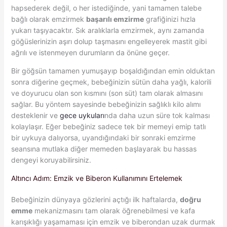
hapsederek değil, o her istediğinde, yani tamamen talebe
bağlı olarak emzirmek
başarılı emzirme
grafiğinizi hızla
yukarı taşıyacaktır. Sık aralıklarla emzirmek, aynı zamanda
göğüslerinizin aşırı dolup taşmasını engelleyerek mastit gibi
ağrılı ve istenmeyen durumların da önüne geçer.
Bir göğsün tamamen yumuşayıp boşaldığından emin olduktan
sonra diğerine geçmek, bebeğinizin sütün daha yağlı, kalorili
ve doyurucu olan son kısmını (son süt) tam olarak almasını
sağlar. Bu yöntem sayesinde bebeğinizin sağlıklı kilo alımı
desteklenir ve
gece uykuları
nda daha uzun süre tok kalması
kolaylaşır. Eğer bebeğiniz sadece tek bir memeyi emip tatlı
bir uykuya dalıyorsa, uyandığındaki bir sonraki emzirme
seansına mutlaka diğer memeden başlayarak bu hassas
dengeyi koruyabilirsiniz.
Altıncı Adım: Emzik ve Biberon Kullanımını Ertelemek
Bebeğinizin dünyaya gözlerini açtığı ilk haftalarda,
doğru
emme
mekanizmasını tam olarak öğrenebilmesi ve kafa
karışıklığı yaşamaması için emzik ve biberondan uzak durmak