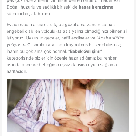
pek çok taze annenin zihninde beliren ortak bir hedef var:
Doğal, huzurlu ve sağlıklı bir şekilde
başarılı emzirme
sürecini başlatabilmek.
Evladim.com ailesi olarak, bu güzel ama zaman zaman
engebeli olabilen yolculukta asla yalnız olmadığınızı bilmenizi
istiyoruz. Uykusuz geceler, hafif endişeler ve “
Acaba sütüm
yetiyor mu?
” soruları arasında kaybolmuş hissedebilirsiniz;
inanın bu çok ama çok normal. “
Bebek Gelişimi
”
kategorisinde sizler için özenle hazırladığımız bu rehber,
aslında anne ve bebeğin o eşsiz dansına uyum sağlama
haritasıdır.