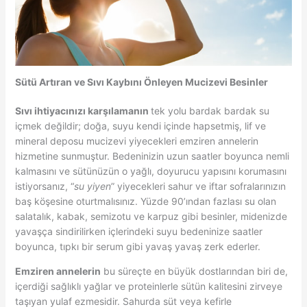
Sütü Artıran ve Sıvı Kaybını Önleyen Mucizevi Besinler
Sıvı ihtiyacınızı karşılamanın
tek yolu bardak bardak su
içmek değildir; doğa, suyu kendi içinde hapsetmiş, lif ve
mineral deposu mucizevi yiyecekleri emziren annelerin
hizmetine sunmuştur. Bedeninizin uzun saatler boyunca nemli
kalmasını ve sütünüzün o yağlı, doyurucu yapısını korumasını
istiyorsanız, “
su yiyen
” yiyecekleri sahur ve iftar sofralarınızın
baş köşesine oturtmalısınız. Yüzde 90’ından fazlası su olan
salatalık, kabak, semizotu ve karpuz gibi besinler, midenizde
yavaşça sindirilirken içlerindeki suyu bedeninize saatler
boyunca, tıpkı bir serum gibi yavaş yavaş zerk ederler.
Emziren annelerin
bu süreçte en büyük dostlarından biri de,
içerdiği sağlıklı yağlar ve proteinlerle sütün kalitesini zirveye
taşıyan yulaf ezmesidir. Sahurda süt veya kefirle