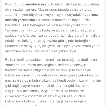
Kurduğunuz
anneler için sıvı tüketimi
stratejisini uygularken
etrafınızdaki seslere, “
Biz eskiden tarlada çalışarak oruç
tutardık
” diyen büyüklere veya sosyal medyadaki
kusursuz
annelik yarışlarına
kulaklarınızı tamamen tıkayın. Sizin
bedeniniz, sizin bebeğiniz ve sizin annelik yolculuğunuz
tamamen parmak iziniz kadar eşsiz ve biriciktir; bu yüzden
sadece kendi iç sesinize ve bebeğinizin size verdiği sinyallere
odaklanın. İhtiyaç duyduğunuzda gün içinde bebeğiniz
uyurken siz de uyuyun, ev işlerini erteleyin ve eşinizden ya da
ailenizden destek istemekten asla çekinmeyin.
Bu bereketli ay, sadece midemizi aç bıraktığımız değil, aynı
zamanda ruhumuzu beslediğimiz, şefkati ve anlayışı
hayatımıza davet ettiğimiz eşsiz bir dönüşüm zamanıdır.
Bebeğinizi omuzunuza yatırıp kokusunu içinize çekerken, bu
mucizevi sürecin tadını çıkarın ve kendi bedeninize bir makine
gibi değil, hayat veren kutsal bir kaynak gibi davranın.
Sağlıklı sıvı planlaması, doğru besinler ve kendinize
duyacağınız o kocaman öz şefkatle, bu özel günleri
bebeğinizle birlikte huzur içinde, sağlıkla ve sevgiyle