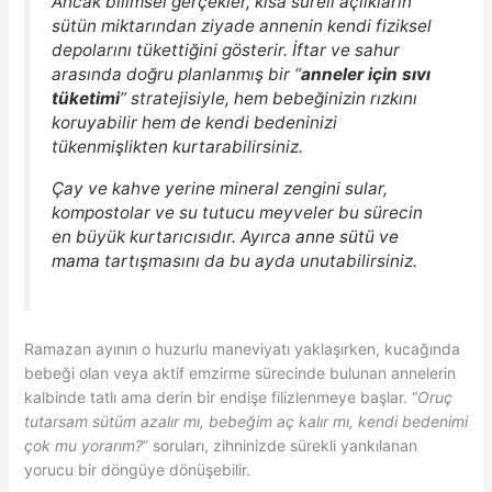
Ancak bilimsel gerçekler, kısa süreli açlıkların
sütün miktarından ziyade annenin kendi fiziksel
depolarını tükettiğini gösterir. İftar ve sahur
arasında doğru planlanmış bir “
anneler için sıvı
tüketimi
” stratejisiyle, hem bebeğinizin rızkını
koruyabilir hem de kendi bedeninizi
tükenmişlikten kurtarabilirsiniz.
Çay ve kahve yerine mineral zengini sular,
kompostolar ve su tutucu meyveler bu sürecin
en büyük kurtarıcısıdır.
Ayırca
anne sütü ve
mama
tartışmasını da bu ayda unutabilirsiniz.
Ramazan ayının o huzurlu maneviyatı yaklaşırken, kucağında
bebeği olan veya aktif emzirme sürecinde bulunan annelerin
kalbinde tatlı ama derin bir endişe filizlenmeye başlar. “
Oruç
tutarsam sütüm azalır mı, bebeğim aç kalır mı, kendi bedenimi
çok mu yorarım?
” soruları, zihninizde sürekli yankılanan
yorucu bir döngüye dönüşebilir.