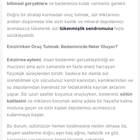
bilimsel gerçeklere
ve bedeninize kulak vermeniz gerekir.
Doğru bir strateji kurmadan oruç tutmak, süt miktarınızı
aniden düşürmese bile sizin kemik ve mineral depolarınızı
acımasızca tüketerek sizi
tükenmişlik sendromuna
hızla
sürükleyebilir.
Emzirirken Oruç Tutmak: Bedeninizde Neler Oluyor?
Emzirme eylemi
, insan bedeninin gerçekleştirdiği en
mucizevi ama aynı zamanda en fazla enerji harcayan
fizyolojik süreçlerden biridir. Sadece bir damla süt
üretebilmek için vücudunuz kendi kanından, kemiklerinden ve
su depolarından inanılmaz bir fedakarlıkla kaynak aktarımı
yapar. Siz uzun saatler boyunca oruçluyken, bedeniniz
sütün
kalitesini
ve miktarını korumak adına adeta bir hayatta kalma
moduna geçer ve sizin kişisel depolarınızı acımasızca
kullanmaya başlar.
Bu durum, sütünüzün hemen kesilmesine neden olmasa da,
akşam saatlerine doğru aşırı baş ağrısı, halsizlik ve göz
kararması yaşamanızın temel biyolojik sebebidir.