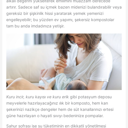
alkali değerini yükselterek emilimini muazzam derecede
artırır. Sadece saf su içmek bazen midenizi bulandırabilir veya
gereksiz bir şişkinlik hissi yaratarak yemek yemenizi
engelleyebilir; bu yüzden ev yapımı, şekersiz kompostolar
tam bu anda imdadınıza yetişir.
Kuru incir, kuru kayısı ve kuru erik
gibi potasyum deposu
meyvelerle hazırlayacağınız ılık bir komposto, hem kan
şekerinizi nazikçe dengeler hem de süt kanallarınızı ertesi
güne hazırlayan o hayati sıvıyı bedeninize pompalar.
Sahur sofrası ise su tüketiminin en dikkatli yönetilmesi