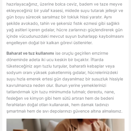
hazırlayacağınız, üzerine bolca ceviz, badem ve taze meyve
ekleyeceğiniz bir yulaf kasesi, midede suyu tutarak jelleşir ve
gün boyu sürecek sarsılmaz bir tokluk hissi yaratır. Aynı
şekilde avokado, tahin ve şekersiz fıstık ezmesi gibi sağlıklı
yağ asitleri içeren gıdalar, hücre zarlarınızı güçlendirerek gün
içinde vücudunuzdaki mevcut suyun buharlaşıp kaybolmasını
engelleyen doğal bir kalkan görevi üstlenirler.
Baharat ve tuz kullanımı
ise oruçlu geçirilen emzirme
döneminde adeta iki ucu keskin bir bıçaktır. İftarda
tüketeceğiniz aşırı tuzlu turşular, baharatlı kebaplar veya
sodyum oranı yüksek paketlenmiş gıdalar, hücrelerinizdeki
suyu hızla emerek ertesi gün dayanılmaz bir susuzluk hissiyle
kavrulmanıza neden olur. Bunun yerine yemeklerinizi
tatlandırmak için tuzu minimumda tutmalı; dereotu, nane,
fesleğen ve kimyon gibi hem sütü artıran hem de bedeni
ferahlatan doğal otları kullanarak, hem damak tadınızı
şımartmalı hem de sıvı depolarınızı güvence altına almalısınız.