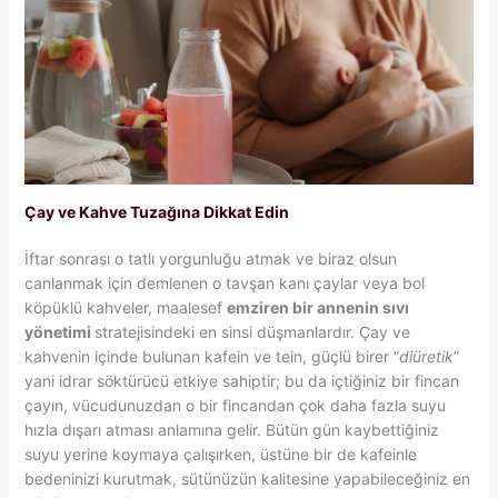
Çay ve Kahve Tuzağına Dikkat Edin
İftar sonrası o tatlı yorgunluğu atmak ve biraz olsun
canlanmak için demlenen o tavşan kanı çaylar veya bol
köpüklü kahveler, maalesef
emziren bir annenin sıvı
yönetimi
stratejisindeki en sinsi düşmanlardır. Çay ve
kahvenin içinde bulunan kafein ve tein, güçlü birer “
diüretik
”
yani idrar söktürücü etkiye sahiptir; bu da içtiğiniz bir fincan
çayın, vücudunuzdan o bir fincandan çok daha fazla suyu
hızla dışarı atması anlamına gelir. Bütün gün kaybettiğiniz
suyu yerine koymaya çalışırken, üstüne bir de kafeinle
bedeninizi kurutmak, sütünüzün kalitesine yapabileceğiniz en