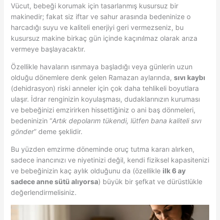
Vücut, bebeği korumak için tasarlanmış kusursuz bir
makinedir; fakat siz iftar ve sahur arasında bedeninize o
harcadığı suyu ve kaliteli enerjiyi geri vermezseniz, bu
kusursuz makine birkaç gün içinde kaçınılmaz olarak arıza
vermeye başlayacaktır.
Özellikle havaların ısınmaya başladığı veya günlerin uzun
olduğu dönemlere denk gelen Ramazan aylarında,
sıvı kaybı
(dehidrasyon) riski anneler için çok daha tehlikeli boyutlara
ulaşır. İdrar renginizin koyulaşması, dudaklarınızın kuruması
ve bebeğinizi emzirirken hissettiğiniz o ani baş dönmeleri,
bedeninizin “
Artık depolarım tükendi, lütfen bana kaliteli sıvı
gönder
” deme şeklidir.
Bu yüzden emzirme döneminde oruç tutma kararı alırken,
sadece inancınızı ve niyetinizi değil, kendi fiziksel kapasitenizi
ve bebeğinizin kaç aylık olduğunu da (özellikle
ilk 6 ay
sadece anne sütü alıyorsa
) büyük bir şefkat ve dürüstlükle
değerlendirmelisiniz.