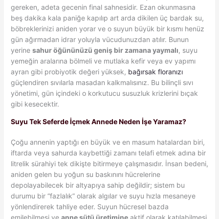
gereken, adeta gecenin final sahnesidir. Ezan okunmasına
beş dakika kala paniğe kapılıp art arda dikilen üç bardak su,
böbreklerinizi aniden yorar ve o suyun büyük bir kısmı henüz
gün ağırmadan idrar yoluyla vücudunuzdan atılır. Bunun
yerine
sahur öğününüzü geniş bir zamana yaymalı
, suyu
yemeğin aralarına bölmeli ve mutlaka kefir veya ev yapımı
ayran gibi probiyotik değeri yüksek,
bağırsak floranızı
güçlendiren sıvılarla masadan kalkmalısınız. Bu bilinçli sıvı
yönetimi, gün içindeki o korkutucu susuzluk krizlerini bıçak
gibi kesecektir.
Suyu Tek Seferde İçmek Annede Neden İşe Yaramaz?
Çoğu annenin yaptığı en büyük ve en masum hatalardan biri,
iftarda veya sahurda kaybettiği zamanı telafi etmek adına bir
litrelik sürahiyi tek dikişte bitirmeye çalışmasıdır. İnsan bedeni,
aniden gelen bu yoğun su baskınını hücrelerine
depolayabilecek bir altyapıya sahip değildir; sistem bu
durumu bir “fazlalık” olarak algılar ve suyu hızla mesaneye
yönlendirerek tahliye eder. Suyun hücresel bazda
emilebilmesi ve
anne sütü üretimine
aktif olarak katılabilmesi