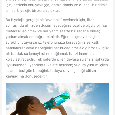
için, bedenin onu yavaşça, damla damla ve düzenli bir ritimle
alması biyolojik bir zorunluluktur.
Bu biyolojik gerçeği bir “avantaja” çevirmek için, iftar
sonrasında elinizden düşürmeyeceğiniz özel ve ölçülü bir “
su
matarası
” edinmek ve her yarım saatte bir sadece birkaç
yudum almak en doğru tekniktir. Eğer su içmeyi telaştan
sürekli unutuyorsanız, telefonunuza kuracağınız şefkatli
hatırlatıcılar veya bebeğinizi her kucağınıza aldığınızda küçük
bir bardak su içmeyi rutine bağlamak işinizi inanılmaz
kolaylaştıracaktır. Tek seferde içilen devasa sular sizi sahurda
uykunuzdan uyandırıp tuvalete taşırken; yudum yudum içilen
sular, ertesi gün bebeğinizin doya doya içeceği
sütün
kaynağına
dönüşecektir.