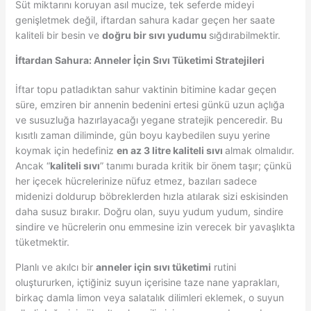
Süt miktarını koruyan asıl mucize, tek seferde mideyi
genişletmek değil, iftardan sahura kadar geçen her saate
kaliteli bir besin ve
doğru bir sıvı yudumu
sığdırabilmektir.
İftardan Sahura: Anneler İçin Sıvı Tüketimi Stratejileri
İftar topu patladıktan sahur vaktinin bitimine kadar geçen
süre, emziren bir annenin bedenini ertesi günkü uzun açlığa
ve susuzluğa hazırlayacağı yegane stratejik penceredir. Bu
kısıtlı zaman diliminde, gün boyu kaybedilen suyu yerine
koymak için hedefiniz
en az 3 litre kaliteli sıvı
almak olmalıdır.
Ancak “
kaliteli sıvı
” tanımı burada kritik bir önem taşır; çünkü
her içecek hücrelerinize nüfuz etmez, bazıları sadece
midenizi doldurup böbreklerden hızla atılarak sizi eskisinden
daha susuz bırakır. Doğru olan, suyu yudum yudum, sindire
sindire ve hücrelerin onu emmesine izin verecek bir yavaşlıkta
tüketmektir.
Planlı ve akılcı bir
anneler için sıvı tüketimi
rutini
oluştururken, içtiğiniz suyun içerisine taze nane yaprakları,
birkaç damla limon veya salatalık dilimleri eklemek, o suyun