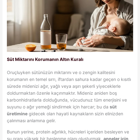
Süt Miktarını Korumanın Altın Kuralı
Oruçluyken sütünüzün miktarını ve o zengin kalitesini
korumanın en temel sırrı, iftardan sahura kadar geçen o kısıtlı
sürede midenizi ağır, yağlı veya aşırı şekerli yiyeceklerle
doldurmaktan özenle kaçınmaktır. Mideniz aniden boş
karbonhidratlarla dolduğunda, vücudunuz tüm enerjisini ve
suyunu o ağır yemeği sindirmek için harcar; bu da
süt
üretimine
gidecek olan hayati kaynakların sizin elinizden
çalınması anlamına gelir.
Bunun yerine, protein ağırlıklı, hücreleri içeriden besleyen ve
su oranı yüksek bir beslenme planı oluşturmak,
anneler için