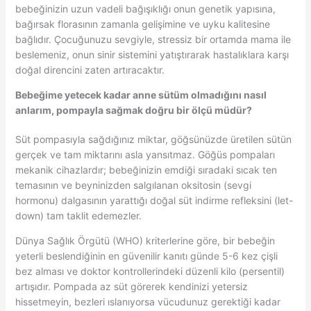
bebeğinizin uzun vadeli bağışıklığı onun genetik yapısına,
bağırsak florasının zamanla gelişimine ve uyku kalitesine
bağlıdır. Çocuğunuzu sevgiyle, stressiz bir ortamda mama ile
beslemeniz, onun sinir sistemini yatıştırarak hastalıklara karşı
doğal direncini zaten artıracaktır.
Bebeğime yetecek kadar anne sütüm olmadığını nasıl
anlarım, pompayla sağmak doğru bir ölçü müdür?
Süt pompasıyla sağdığınız miktar, göğsünüzde üretilen sütün
gerçek ve tam miktarını asla yansıtmaz. Göğüs pompaları
mekanik cihazlardır; bebeğinizin emdiği sıradaki sıcak ten
temasının ve beyninizden salgılanan oksitosin (sevgi
hormonu) dalgasının yarattığı doğal süt indirme refleksini (let-
down) tam taklit edemezler.
Dünya Sağlık Örgütü (WHO) kriterlerine göre, bir bebeğin
yeterli beslendiğinin en güvenilir kanıtı günde 5-6 kez çişli
bez alması ve doktor kontrollerindeki düzenli kilo (persentil)
artışıdır. Pompada az süt görerek kendinizi yetersiz
hissetmeyin, bezleri ıslanıyorsa vücudunuz gerektiği kadar