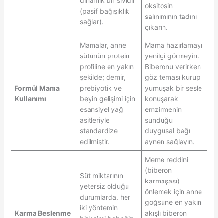
dinamik bir sıvıdır
oksitosin
(pasif bağışıklık
salınımının tadını
sağlar).
çıkarın.
Mamalar, anne
Mama hazırlamayı
sütünün protein
yenilgi görmeyin.
profiline en yakın
Biberonu verirken
şekilde; demir,
göz teması kurup
Formül Mama
prebiyotik ve
yumuşak bir sesle
Kullanımı
beyin gelişimi için
konuşarak
esansiyel yağ
emzirmenin
asitleriyle
sunduğu
standardize
duygusal bağı
edilmiştir.
aynen sağlayın.
Meme reddini
(biberon
Süt miktarının
karmaşası)
yetersiz olduğu
önlemek için anne
durumlarda, her
göğsüne en yakın
iki yöntemin
Karma Beslenme
akışlı biberon