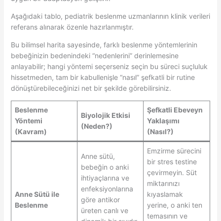
Aşağıdaki tablo, pediatrik beslenme uzmanlarının klinik verileri
referans alınarak özenle hazırlanmıştır.
Bu bilimsel harita sayesinde, farklı beslenme yöntemlerinin
bebeğinizin bedenindeki “nedenlerini” derinlemesine
anlayabilir; hangi yöntemi seçerseniz seçin bu süreci suçluluk
hissetmeden, tam bir kabullenişle “nasıl” şefkatli bir rutine
dönüştürebileceğinizi net bir şekilde görebilirsiniz.
Beslenme
Şefkatli Ebeveyn
Biyolojik Etkisi
Yöntemi
Yaklaşımı
(Neden?)
(Kavram)
(Nasıl?)
Emzirme sürecini
Anne sütü,
bir stres testine
bebeğin o anki
çevirmeyin. Süt
ihtiyaçlarına ve
miktarınızı
enfeksiyonlarına
Anne Sütü ile
kıyaslamak
göre antikor
Beslenme
yerine, o anki ten
üreten canlı ve
temasının ve