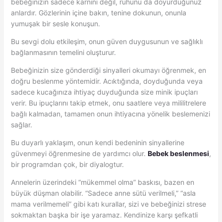
bebeğinizin sadece karnını değil, ruhunu da doyurduğunuz
anlardır. Gözlerinin içine bakın, tenine dokunun, onunla
yumuşak bir sesle konuşun.
Bu sevgi dolu etkileşim, onun güven duygusunun ve sağlıklı
bağlanmasının temelini oluşturur.
Bebeğinizin size gönderdiği sinyalleri okumayı öğrenmek, en
doğru beslenme yöntemidir. Acıktığında, doyduğunda veya
sadece kucağınıza ihtiyaç duyduğunda size minik ipuçları
verir. Bu ipuçlarını takip etmek, onu saatlere veya mililitrelere
bağlı kalmadan, tamamen onun ihtiyacına yönelik beslemenizi
sağlar.
Bu duyarlı yaklaşım, onun kendi bedeninin sinyallerine
güvenmeyi öğrenmesine de yardımcı olur.
Bebek beslenmesi
,
bir programdan çok, bir diyalogtur.
Annelerin üzerindeki “mükemmel olma” baskısı, bazen en
büyük düşman olabilir. “Sadece anne sütü verilmeli,” “asla
mama verilmemeli” gibi katı kurallar, sizi ve bebeğinizi strese
sokmaktan başka bir işe yaramaz. Kendinize karşı şefkatli