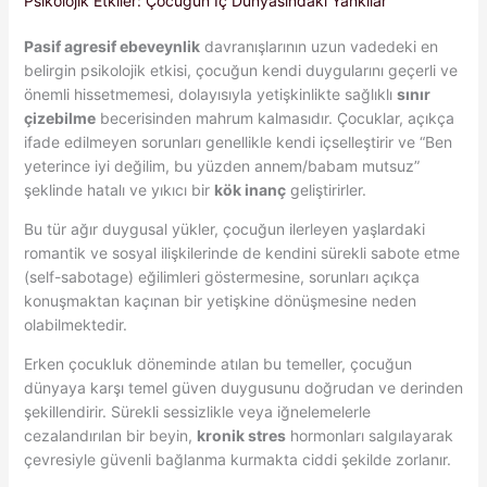
Psikolojik Etkiler: Çocuğun İç Dünyasındaki Yankılar
Pasif agresif ebeveynlik
davranışlarının uzun vadedeki en
belirgin psikolojik etkisi, çocuğun kendi duygularını geçerli ve
önemli hissetmemesi, dolayısıyla yetişkinlikte sağlıklı
sınır
çizebilme
becerisinden mahrum kalmasıdır. Çocuklar, açıkça
ifade edilmeyen sorunları genellikle kendi içselleştirir ve “Ben
yeterince iyi değilim, bu yüzden annem/babam mutsuz”
şeklinde hatalı ve yıkıcı bir
kök inanç
geliştirirler.
Bu tür ağır duygusal yükler, çocuğun ilerleyen yaşlardaki
romantik ve sosyal ilişkilerinde de kendini sürekli sabote etme
(self-sabotage) eğilimleri göstermesine, sorunları açıkça
konuşmaktan kaçınan bir yetişkine dönüşmesine neden
olabilmektedir.
Erken çocukluk döneminde atılan bu temeller, çocuğun
dünyaya karşı temel güven duygusunu doğrudan ve derinden
şekillendirir. Sürekli sessizlikle veya iğnelemelerle
cezalandırılan bir beyin,
kronik stres
hormonları salgılayarak
çevresiyle güvenli bağlanma kurmakta ciddi şekilde zorlanır.