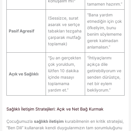
konuşalım mı?”
tamamen hazırım.”
“Bana yardım
(Sessizce, surat
etmediğin için çok
asarak ve sertçe
öfkeliyim, bunu
Pasif Agresif
tabakları tezgaha
benim söylememe
çarparak mutfağı
gerek kalmadan
toplamak)
anlamalısın.”
“Şu an gerçekten
“İhtiyaçlarımı
çok yoruldum,
açıkça dile
lütfen 10 dakika
getirebiliyorum ve
Açık ve Sağlıklı
içinde masayı
senden dürüstçe,
toplamama
net bir eylem
yardım et.”
bekliyorum.”
Sağlıklı İletişim Stratejileri: Açık ve Net Bağ Kurmak
Çocuğumuzla
sağlıklı iletişim
kurabilmenin en kritik stratejisi,
“Ben Dili” kullanarak kendi duygularımızın tam sorumluluğunu