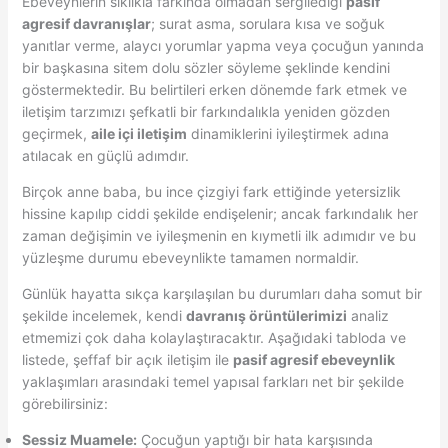
Ebeveynlerin sıklıkla farkında olmadan sergilediği
pasif
agresif davranışlar
; surat asma, sorulara kısa ve soğuk
yanıtlar verme, alaycı yorumlar yapma veya çocuğun yanında
bir başkasına sitem dolu sözler söyleme şeklinde kendini
göstermektedir. Bu belirtileri erken dönemde fark etmek ve
iletişim tarzımızı şefkatli bir farkındalıkla yeniden gözden
geçirmek,
aile içi iletişim
dinamiklerini iyileştirmek adına
atılacak en güçlü adımdır.
Birçok anne baba, bu ince çizgiyi fark ettiğinde yetersizlik
hissine kapılıp ciddi şekilde endişelenir; ancak farkındalık her
zaman değişimin ve iyileşmenin en kıymetli ilk adımıdır ve bu
yüzleşme durumu ebeveynlikte tamamen normaldir.
Günlük hayatta sıkça karşılaşılan bu durumları daha somut bir
şekilde incelemek, kendi
davranış örüntülerimizi
analiz
etmemizi çok daha kolaylaştıracaktır. Aşağıdaki tabloda ve
listede, şeffaf bir açık iletişim ile
pasif agresif ebeveynlik
yaklaşımları arasındaki temel yapısal farkları net bir şekilde
görebilirsiniz:
Sessiz Muamele:
Çocuğun yaptığı bir hata karşısında