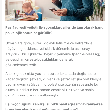
Pasif agresif yetiştirilen çocuklarda ileride tam olarak hangi
psikolojik sorunlar görülür?
Uzmanlara göre, sürekli dolaylı iletişimle ve belirsizlikle
büyüyen çocuklarda yetişkinlik döneminde aşırı onay
arayıcılık, ikili ilişkilerde “hayır” diyememe (people-pleasing)
ve çeşitli
anksiyete bozuklukları
daha sık
gözlemlenmektedir.
Ancak çocuklukta yaşanan bu zorluklar asla değişmez bir
kader değildir; şefkatli, güvenli ve şeffaf iletişim pratikleriyle,
beynin uyum sağlayan nöroplastisite özelliği sayesinde bu
olumsuz etkilerin her zaman onarılabilir bir yapıya sahip
olduğu klinik olarak kanıtlanmıştır.
Eşim çocuğumuza karşı sürekli pasif agresif davranıyorsa
buna tam olarak nasıl müdahale etmeliyim?