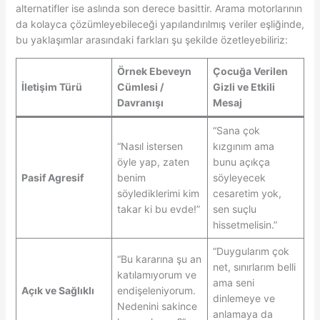
alternatifler ise aslında son derece basittir. Arama motorlarının
da kolayca çözümleyebileceği yapılandırılmış veriler eşliğinde,
bu yaklaşımlar arasındaki farkları şu şekilde özetleyebiliriz:
Örnek Ebeveyn
Çocuğa Verilen
İletişim Türü
Cümlesi /
Gizli ve Etkili
Davranışı
Mesaj
“Sana çok
“Nasıl istersen
kızgınım ama
öyle yap, zaten
bunu açıkça
Pasif Agresif
benim
söyleyecek
söylediklerimi kim
cesaretim yok,
takar ki bu evde!”
sen suçlu
hissetmelisin.”
“Duygularım çok
“Bu kararına şu an
net, sınırlarım belli
katılamıyorum ve
ama seni
Açık ve Sağlıklı
endişeleniyorum.
dinlemeye ve
Nedenini sakince
anlamaya da