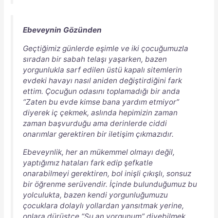
Ebeveynin Gözünden
Geçtiğimiz günlerde eşimle ve iki çocuğumuzla
sıradan bir sabah telaşı yaşarken, bazen
yorgunlukla sarf edilen üstü kapalı sitemlerin
evdeki havayı nasıl aniden değiştirdiğini fark
ettim. Çocuğun odasını toplamadığı bir anda
“
Zaten bu evde kimse bana yardım etmiyor
”
diyerek iç çekmek, aslında hepimizin zaman
zaman başvurduğu ama derinlerde ciddi
onarımlar gerektiren bir iletişim çıkmazıdır.
Ebeveynlik, her an mükemmel olmayı değil,
yaptığımız hataları fark edip şefkatle
onarabilmeyi gerektiren, bol inişli çıkışlı, sonsuz
bir öğrenme serüvendir. İçinde bulunduğumuz bu
yolculukta, bazen kendi yorgunluğumuzu
çocuklara dolaylı yollardan yansıtmak yerine,
onlara dürüstçe “Şu an yorgunum” diyebilmek,