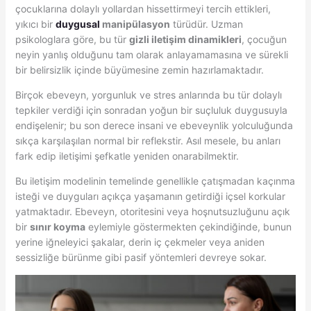
çocuklarına dolaylı yollardan hissettirmeyi tercih ettikleri,
yıkıcı bir
duygusal
manipülasyon
türüdür. Uzman
psikologlara göre, bu tür
gizli iletişim dinamikleri
, çocuğun
neyin yanlış olduğunu tam olarak anlayamamasına ve sürekli
bir belirsizlik içinde büyümesine zemin hazırlamaktadır.
Birçok ebeveyn, yorgunluk ve stres anlarında bu tür dolaylı
tepkiler verdiği için sonradan yoğun bir suçluluk duygusuyla
endişelenir; bu son derece insani ve ebeveynlik yolculuğunda
sıkça karşılaşılan normal bir reflekstir. Asıl mesele, bu anları
fark edip iletişimi şefkatle yeniden onarabilmektir.
Bu iletişim modelinin temelinde genellikle çatışmadan kaçınma
isteği ve duyguları açıkça yaşamanın getirdiği içsel korkular
yatmaktadır. Ebeveyn, otoritesini veya hoşnutsuzluğunu açık
bir
sınır koyma
eylemiyle göstermekten çekindiğinde, bunun
yerine iğneleyici şakalar, derin iç çekmeler veya aniden
sessizliğe bürünme gibi pasif yöntemleri devreye sokar.