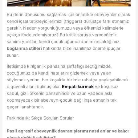
Bu derin dönüşümü sağlamak için öncelikle ebeveynler olarak
kendi içsel tetikleyicilerimizi (triggers) dürüstçe fark etmemiz
gerekir. Neden yorgunluğumuzu veya öfkemizi kelimelerle
açıkça ifade edemiyoruz? Bu kritik soruya vereceğimiz
samimi yanıtlar, kendi çocukluğumuzdan miras aldığımız
bağlanma stilleri
hakkında bize inanılmaz önemli ipuçları
sunar.
İletişimde kırılganlık pahasına şeffaflığı seçtiğimizde,
çocuğumuz da kendi hatalarını gizlemek veya yalan
söylemek yerine, her koşulda bizimle rahatça paylaşabilecek
o güvenli alanı bulmuş olur.
Empati kurmak
ve koşulsuz
kabul, gizli öfkenin panzehiridir ve uzun vadede asla
kopmayacak bir ebeveyn-çocuk bağı inşa etmenin tek
geçerli anahtarıdır.
Farkındalık: Sıkça Sorulan Sorular
Pasif agresif ebeveynlik davranışlarımı nasıl anlar ve kalıcı
olarak değiştirebilirim?