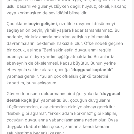
uslu, başarılı ve güler yüzlüyken değil; huysuz, öfkeli, kıskanç
veya korkmuşken de sevildiğini bilmelidir.
Çocukların
beyin gelişimi,
özellikle rasyonel düşünmeyi
sağlayan ön beyin, yirmili yaşlara kadar tamamlanmaz. Bu
nedenle, bir kriz anında onlardan yetişkin gibi mantıklı
davranmalarını beklemek haksızlık olur. Öfke nöbeti geçiren
bir çocuk, aslında “Beni sakinleştir, duygularımı regüle
edemiyorum” diye yardım çığlığı atmaktadır. Bu anlarda
ebeveynin de öfkelenmesi, kaosu büyütür. Bunun yerine
ebeveynin sakin kalarak çocuğa “
duygusal kaptanlık
”
yapması gerekir. “Şu an çok öfkelisin çünkü tabletini
kapattım, bunu anlıyorum.
Güven deposunu doldurmanın bir diğer yolu da “
duygusal
destek koçluğu
” yapmaktır. Bu, çocuğun duygularını
küçümsemeden, alay etmeden ciddiye almayı gerektirir.
“Bebek gibi ağlama”, “Erkek adam korkmaz” gibi kalıplar,
çocuğun duygularına yabancılaşmasına neden olur. Oysa
duyguları kabul edilen çocuk, zamanla kendi kendini
sakinleştirme becerisi kazanır.