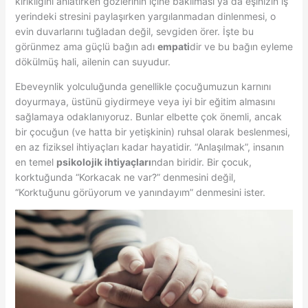
kırıklığını anlatırken gözlerinin içine bakılması ya da eşinizin iş
yerindeki stresini paylaşırken yargılanmadan dinlenmesi, o
evin duvarlarını tuğladan değil, sevgiden örer. İşte bu
görünmez ama güçlü bağın adı
empati
dir ve bu bağın eyleme
dökülmüş hali, ailenin can suyudur.
Ebeveynlik yolculuğunda genellikle çocuğumuzun karnını
doyurmaya, üstünü giydirmeye veya iyi bir eğitim almasını
sağlamaya odaklanıyoruz. Bunlar elbette çok önemli, ancak
bir çocuğun (ve hatta bir yetişkinin) ruhsal olarak beslenmesi,
en az fiziksel ihtiyaçları kadar hayatidir. “Anlaşılmak”, insanın
en temel
psikolojik ihtiyaçları
ndan biridir. Bir çocuk,
korktuğunda “Korkacak ne var?” denmesini değil,
“Korktuğunu görüyorum ve yanındayım” denmesini ister.