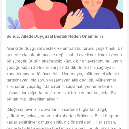
Sonuç: Ailede Duygusal Destek Neden Önemlidir?
Ailenizde duygusal destek ve empati kültürünü yeşertmek, bir
gecede olacak bir mucize değil, sabırla ve ilmek ilmek işlenen
bir süreçtir. Bugün ekeceğiniz küçük bir anlayış tohumu, yarın
çocuğunuzun zorluklar karşısında dik durmasını sağlayan
koca bir çınara dönüşecektir. Unutmayın, mükemmel aile hiç
tartışmayan, hiç sorun yaşamayan aile değildir. Mükemmel
aile; sorun yaşadığında birbirini suçlamak yerine birbirine
sığınan, kırıldığında tamir etmesini bilen ve her koşulda “Biz
bir takımız” diyebilen ailedir.
Dileğimiz, evinizin duvarlarının sadece tuğladan değil,
şefkatten, anlayıştan ve kahkahadan örülmesi. Belki bugüne
kadar eksiklikler olmuş olabilir, hiç önemli değil. Her sabah,
güneşle birlikte yeniden başlama şansımız var. Bu akşam eve