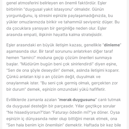
genel atmosferini belirleyen en önemli faktördür. Eşler
birbirinin “duygusal yakıt istasyonu” olmalıdır. Günün
yorgunluğunu, iş stresini eşinizle paylaşamadığınızda, bu
yükler omuzlarınızda birikir ve tahammül seviyeniz düşer. Bu
da çocuklara yansıyan bir gerginliğe neden olur. Eşler
arasında empati, ilişkinin hayatta kalma stratejisidir.
Eşler arasındaki en büyük iletişim kazası, genellikle “
dinleme
”
aşamasında olur. Bir taraf sorununu anlatırken diğer taraf
hemen “tamirci” moduna geçip çözüm önerileri sunmaya
başlar. “Müdürüm bugün beni çok sinirlendirdi” diyen eşine,
“Sen de ona şöyle deseydin” demek, aslında iletişimi koparır.
Çünkü anlatan kişi o an çözüm değil, duyulmak ve
onaylanmak ister. “Bu seni çok germiş olmalı, gerçekten zor
bir durum” demek, eşinizin omzundaki yükü hafifletir.
Evliliklerde zamanla azalan “
merak duygusunu
” canlı tutmak
da duygusal desteğin bir parçasıdır. Yıllar geçtikçe sorular
“Ne hissediyorsun?”dan “Faturayı ödedin mi?”ye döner. Oysa
eşinizin iç dünyasında neler olup bittiğini merak etmek, ona
“Sen hala benim için önemlisin” demektir. Haftada bir kez bile