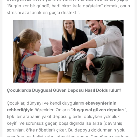
“Bugün zor bir gündü, hadi biraz kafa dağıtalım” demek, onun
stresini azaltacak en güçlü destektir.
Çocuklarda Duygusal Güven Deposu Nasıl Doldurulur?
Çocuklar, dünyayı ve kendi duygularını
ebeveynlerinin
rehberliğiyle
öğrenirler. Onların “
duygusal güven depoları
“,
tıpkı bir arabanın yakıt deposu gibidir; doluyken yolculuk
keyifli ve sorunsuz geçer, boşaldığında ise arıza (davranış
sorunları, öfke nöbetleri) çıkar. Bu depoyu doldurmanın yolu,
çocuğun her halini kabul etmekten geçer. Çocuğunuz sadece