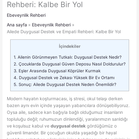
Rehberi: Kalbe Bir Yol
Ebeveynlik Rehberi
Ana sayfa
Ebeveynlik Rehberi
Ailede Duygusal Destek ve Empati Rehberi: Kalbe Bir Yol
İçindekiler
1.
Ailenin Görünmeyen Tutkalı: Duygusal Destek Nedir?
2.
Çocuklarda Duygusal Güven Deposu Nasıl Doldurulur?
3.
Eşler Arasında Duygusal Köprüler Kurmak
4.
Duygusal Destek ve Zekası Yüksek Bir Ev Ortamı
5.
Sonuç: Ailede Duygusal Destek Neden Önemlidir?
Modern hayatın koşturmacası, iş stresi, okul telaşı derken
bazen aynı evin içinde yaşayan yabancılara dönüşebiliyoruz.
Oysa aile, sadece kan bağıyla bağlı olduğumuz insanların
topluluğu değil; ruhumuzun dinlendiği, yaralarımızın sarıldığı
ve koşulsuz kabul ve
duygusal destek
gördüğümüz o
güvenli limandır. Bir çocuğun okulda yaşadığı bir hayal