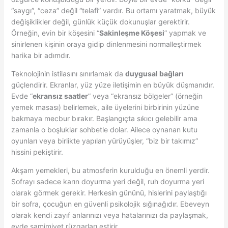
“saygı”, “ceza” değil “telafi” vardır. Bu ortamı yaratmak, büyük
değişiklikler değil, günlük küçük dokunuşlar gerektirir.
Örneğin, evin bir köşesini “
Sakinleşme Köşesi
” yapmak ve
sinirlenen kişinin oraya gidip dinlenmesini normalleştirmek
harika bir adımdır.
Teknolojinin istilasını sınırlamak da
duygusal bağları
güçlendirir. Ekranlar, yüz yüze iletişimin en büyük düşmanıdır.
Evde “
ekransız saatler
” veya “ekransız bölgeler” (örneğin
yemek masası) belirlemek, aile üyelerini birbirinin yüzüne
bakmaya mecbur bırakır. Başlangıçta sıkıcı gelebilir ama
zamanla o boşluklar sohbetle dolar. Ailece oynanan kutu
oyunları veya birlikte yapılan yürüyüşler, “biz bir takımız”
hissini pekiştirir.
Akşam yemekleri, bu atmosferin kurulduğu en önemli yerdir.
Sofrayı sadece karın doyurma yeri değil, ruh doyurma yeri
olarak görmek gerekir. Herkesin gününü, hislerini paylaştığı
bir sofra, çocuğun en güvenli psikolojik sığınağıdır. Ebeveyn
olarak kendi zayıf anlarınızı veya hatalarınızı da paylaşmak,
evde samimiyet rüzgarları estirir.