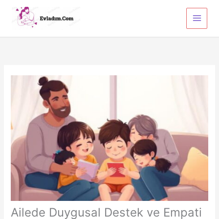
İçeriğe
atla
Ailede Duygusal Destek ve Empati