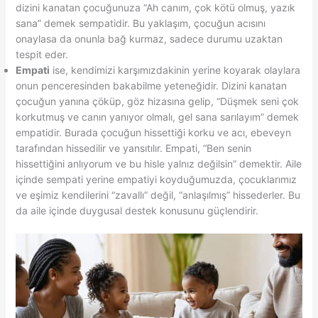
dizini kanatan çocuğunuza “Ah canım, çok kötü olmuş, yazık
sana” demek sempatidir. Bu yaklaşım, çocuğun acısını
onaylasa da onunla bağ kurmaz, sadece durumu uzaktan
tespit eder.
Empati
ise, kendimizi karşımızdakinin yerine koyarak olaylara
onun penceresinden bakabilme yeteneğidir. Dizini kanatan
çocuğun yanına çöküp, göz hizasına gelip, “Düşmek seni çok
korkutmuş ve canın yanıyor olmalı, gel sana sarılayım” demek
empatidir. Burada çocuğun hissettiği korku ve acı, ebeveyn
tarafından hissedilir ve yansıtılır. Empati, “Ben senin
hissettiğini anlıyorum ve bu hisle yalnız değilsin” demektir. Aile
içinde sempati yerine empatiyi koyduğumuzda, çocuklarımız
ve eşimiz kendilerini “zavallı” değil, “anlaşılmış” hissederler. Bu
da aile içinde duygusal destek konusunu güçlendirir.