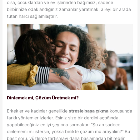
olsa, çocuklardan ve ev işlerinden bağımsız, sadece
birbirinize odaklandığınız zamanlar yaratmak, aileyi bir arada
tutan harcı sağlamlaştırır.
Dinlemek mi, Çözüm Üretmek mi?
Erkekler ve kadınlar genellikle
stresle başa çıkma
konusunda
farklı yöntemler izlerler. Eşiniz size bir derdini açtığında,
yapabileceğiniz en iyi şey ona sormaktır: “Şu an sadece
dinlememi mi istersin, yoksa birlikte çözüm mü arayalım?” Bu
basit soru, yüzlerce tartışmayı daha başlamadan bitirebilir.