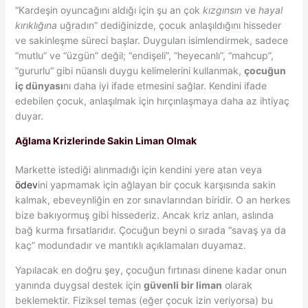
“Kardeşin oyuncağını aldığı için şu an çok
kızgınsın
ve
hayal
kırıklığına
uğradın” dediğinizde, çocuk anlaşıldığını hisseder
ve sakinleşme süreci başlar. Duyguları isimlendirmek, sadece
“mutlu” ve “üzgün” değil; “endişeli”, “heyecanlı”, “mahcup”,
“gururlu” gibi nüanslı duygu kelimelerini kullanmak,
çocuğun
iç dünyası
nı daha iyi ifade etmesini sağlar. Kendini ifade
edebilen çocuk, anlaşılmak için hırçınlaşmaya daha az ihtiyaç
duyar.
Ağlama Krizlerinde Sakin Liman Olmak
Markette istediği alınmadığı için kendini yere atan veya
ödev
ini yapmamak için ağlayan bir çocuk karşısında sakin
kalmak, ebeveynliğin en zor sınavlarından biridir. O an herkes
bize bakıyormuş gibi hissederiz. Ancak kriz anları, aslında
bağ kurma fırsatlarıdır. Çocuğun beyni o sırada “savaş ya da
kaç” modundadır ve mantıklı açıklamaları duyamaz.
Yapılacak en doğru şey, çocuğun fırtınası dinene kadar onun
yanında duygsal destek için
güvenli bir liman
olarak
beklemektir. Fiziksel temas (eğer çocuk izin veriyorsa) bu