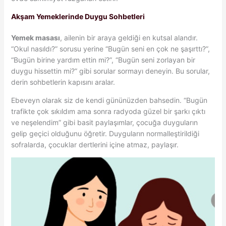
Akşam Yemeklerinde Duygu Sohbetleri
Yemek masası
, ailenin bir araya geldiği en kutsal alandır.
“Okul nasıldı?” sorusu yerine “Bugün seni en çok ne şaşırttı?”,
“Bugün birine yardım ettin mi?”, “Bugün seni zorlayan bir
duygu hissettin mi?” gibi sorular sormayı deneyin. Bu sorular,
derin sohbetlerin kapısını aralar.
Ebeveyn olarak siz de kendi gününüzden bahsedin. “Bugün
trafikte çok sıkıldım ama sonra radyoda güzel bir şarkı çıktı
ve neşelendim” gibi basit paylaşımlar, çocuğa duyguların
gelip geçici olduğunu öğretir. Duyguların normalleştirildiği
sofralarda, çocuklar dertlerini içine atmaz, paylaşır.