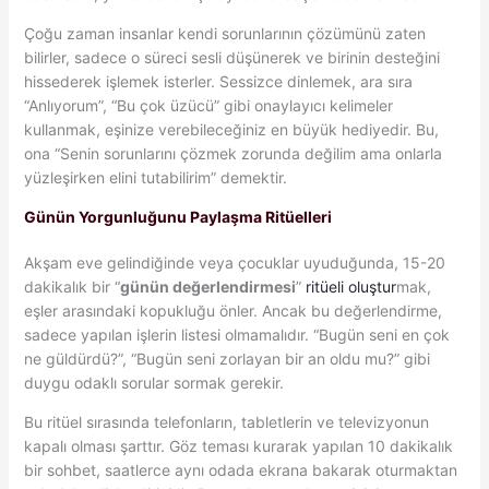
Çoğu zaman insanlar kendi sorunlarının çözümünü zaten
bilirler, sadece o süreci sesli düşünerek ve birinin desteğini
hissederek işlemek isterler. Sessizce dinlemek, ara sıra
“Anlıyorum”, “Bu çok üzücü” gibi onaylayıcı kelimeler
kullanmak, eşinize verebileceğiniz en büyük hediyedir. Bu,
ona “Senin sorunlarını çözmek zorunda değilim ama onlarla
yüzleşirken elini tutabilirim” demektir.
Günün Yorgunluğunu Paylaşma Ritüelleri
Akşam eve gelindiğinde veya çocuklar uyuduğunda, 15-20
dakikalık bir “
günün değerlendirmesi
”
ritüeli oluştur
mak,
eşler arasındaki kopukluğu önler. Ancak bu değerlendirme,
sadece yapılan işlerin listesi olmamalıdır. “Bugün seni en çok
ne güldürdü?”, “Bugün seni zorlayan bir an oldu mu?” gibi
duygu odaklı sorular sormak gerekir.
Bu ritüel sırasında telefonların, tabletlerin ve televizyonun
kapalı olması şarttır. Göz teması kurarak yapılan 10 dakikalık
bir sohbet, saatlerce aynı odada ekrana bakarak oturmaktan