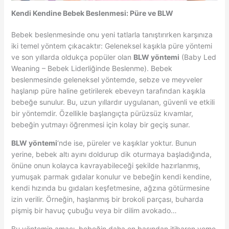
Kendi Kendine Bebek Beslenmesi: Püre ve BLW
Bebek beslenmesinde onu yeni tatlarla tanıştırırken karşınıza
iki temel yöntem çıkacaktır: Geleneksel kaşıkla püre yöntemi
ve son yıllarda oldukça popüler olan
BLW yöntemi
(Baby Led
Weaning – Bebek Liderliğinde Beslenme). Bebek
beslenmesinde geleneksel yöntemde, sebze ve meyveler
haşlanıp püre haline getirilerek ebeveyn tarafından kaşıkla
bebeğe sunulur. Bu, uzun yıllardır uygulanan, güvenli ve etkili
bir yöntemdir. Özellikle başlangıçta pürüzsüz kıvamlar,
bebeğin yutmayı öğrenmesi için kolay bir geçiş sunar.
BLW yöntemi
‘nde ise, püreler ve kaşıklar yoktur. Bunun
yerine, bebek altı ayını doldurup dik oturmaya başladığında,
önüne onun kolayca kavrayabileceği şekilde hazırlanmış,
yumuşak parmak gıdalar konulur ve bebeğin kendi kendine,
kendi hızında bu gıdaları keşfetmesine, ağzına götürmesine
izin verilir. Örneğin, haşlanmış bir brokoli parçası, buharda
pişmiş bir havuç çubuğu veya bir dilim avokado…
Bu yöntemin amacı, bebeğin daha en başından itibaren yeme