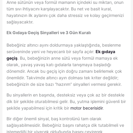
Anne sütünün veya formül mamanın içindeki su miktarı, onun
tüm sıvı ihtiyacını karşılayacaktır. Bu net ve basit kural,
hayatınızın ilk aylarını çok daha stressiz ve kolay geçirmenizi
sağlayacaktır.
Ek Gıdaya Geçiş Sinyalleri ve 3 Gün Kuralı
Bebeğiniz altıncı ayını doldurmaya yaklaştığında, beslenme
serüveninde yeni ve heyecanlı bir sayfa açılır:
Ek gıdaya
geçiş
. Bu, bebeğinizin anne sütü veya formül mamaya ek
olarak, yavaş yavaş katı gıdalarla tanışmaya başladığı
dönemdir. Ancak bu geçiş için doğru zamanı belirlemek çok
önemlidir. Takvimde altıncı ayın dolması tek kriter değildir;
bebeğinizin de size bazı “hazırım” sinyalleri vermesi gerekir.
Bu sinyallerin en başında, desteksiz veya çok az bir destekle
dik bir şekilde oturabilmesi gelir. Bu, yutma işlemini güvenli bir
şekilde yapabilmesi için kritik bir
motor becerisidir
.
Bir diğer önemli sinyal, baş kontrolünü tam olarak
sağlayabilmesidir. Bebeğiniz başını rahatça dik tutabilmeli ve
istemediği bir yiyecek olduğunda başını çevirerek