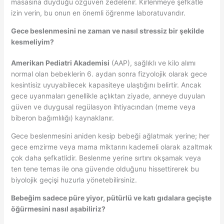
masasına duyduğu özgüven zedelenir. Kirlenmeye şefkatle
izin verin, bu onun en önemli öğrenme laboratuvarıdır.
Gece beslenmesini ne zaman ve nasıl stressiz bir şekilde
kesmeliyim?
Amerikan Pediatri Akademisi
(AAP), sağlıklı ve kilo alımı
normal olan bebeklerin 6. aydan sonra fizyolojik olarak gece
kesintisiz uyuyabilecek kapasiteye ulaştığını belirtir. Ancak
gece uyanmaları genellikle açlıktan ziyade, anneye duyulan
güven ve duygusal regülasyon ihtiyacından (meme veya
biberon bağımlılığı) kaynaklanır.
Gece beslenmesini aniden kesip bebeği ağlatmak yerine; her
gece emzirme veya mama miktarını kademeli olarak azaltmak
çok daha şefkatlidir. Beslenme yerine sırtını okşamak veya
ten tene temas ile ona güvende olduğunu hissettirerek bu
biyolojik geçişi huzurla yönetebilirsiniz.
Bebeğim sadece püre yiyor, pütürlü ve katı gıdalara geçişte
öğürmesini nasıl aşabiliriz?