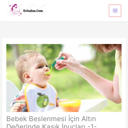
İçeriğe
atla
Bebek Beslenmesi İçin Altın
Değerinde Kaşık İpuçları -1-