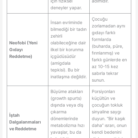
için fiziksel
adımıdır.
deneyler yapar.
Çocuğu
İnsan evriminde
zorlamadan aynı
bilmediği bir tadın
gıdayı farklı
zehirli
formlarda
Neofobi (Yeni
olabileceğine dair
(buharda, püre,
Gıdayı
ilkel bir korunma
fırınlanmış) ve
Reddetme)
içgüdüsüdür
farklı günlerde en
(amigdala
az 10-15 kez
tepkisi). Bu bir
sabırla tekrar
inatlaşma değildir.
sunun.
Büyüme atakları
Porsiyonları
(growth spurts)
küçültün ve
dışında veya diş
çocuğun tokluk
çıkarma
sinyaline saygı
İştah
dönemlerinde
duyun. “Bir kaşık
Dalgalanmaları
metabolizma hızı
daha” ısrarı, onun
ve Reddetme
yavaşlar, bu da
kendi bedenini