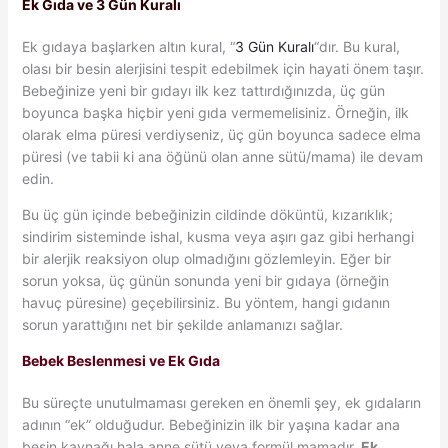
Ek Gıda ve 3 Gün Kuralı
Ek gıdaya başlarken altın kural, “
3 Gün Kuralı
“dır. Bu kural,
olası bir besin alerjisini tespit edebilmek için hayati önem taşır.
Bebeğinize yeni bir gıdayı ilk kez tattırdığınızda, üç gün
boyunca başka hiçbir yeni gıda vermemelisiniz. Örneğin, ilk
olarak elma püresi verdiyseniz, üç gün boyunca sadece elma
püresi (ve tabii ki ana öğünü olan anne sütü/mama) ile devam
edin.
Bu üç gün içinde bebeğinizin cildinde döküntü, kızarıklık;
sindirim sisteminde ishal, kusma veya aşırı gaz gibi herhangi
bir alerjik reaksiyon olup olmadığını gözlemleyin. Eğer bir
sorun yoksa, üç günün sonunda yeni bir gıdaya (örneğin
havuç püresine) geçebilirsiniz. Bu yöntem, hangi gıdanın
sorun yarattığını net bir şekilde anlamanızı sağlar.
Bebek Beslenmesi ve Ek Gıda
Bu süreçte unutulmaması gereken en önemli şey, ek gıdaların
adının “ek” olduğudur. Bebeğinizin ilk bir yaşına kadar ana
besin kaynağı hala anne sütü veya formül mamadır.
Ek