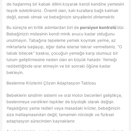
de haşlanmış bir kabak dilimi koyarak kendi kendine yemesini
teşvik edebilirsiniz. Önemli olan, katı kurallara bağlı kalmak
değil, esnek olmak ve bebeğinizin sinyallerini dinlemektir.
Bu süreçte en kritik adımlardan biri de
porsiyon kontrolü
‘dür.
Bebeğinizin midesinin kendi minik avucu kadar olduğunu
unutmayın. Tabağına tepeleme yemek koymak yerine, az
miktarlarla başlayıp, eğer daha isterse tekrar vermelisiniz. “O
tabak bitecek” baskısı, çocuğun yemeğe karşı olumsuz bir
tutum geliştirmesine neden olan en büyük hatadır. Yemeği
reddettiğinde ısrar etmeyin ve bir sonraki öğüne kadar
bekleyin.
Beslenme Krizlerini Çözen Adaptasyon Tablosu
Bebeklerin sindirim sistemi ve oral motor becerileri geliştikçe,
beslenmeye verdikleri tepkiler de biyolojik olarak değişir.
Yaşadığınız yeme redleri veya masadaki krizler, bebeğinizin
size inatlaşmasından değil; tamamen nörolojik ve fiziksel
adaptasyon sürecinden kaynaklanır.