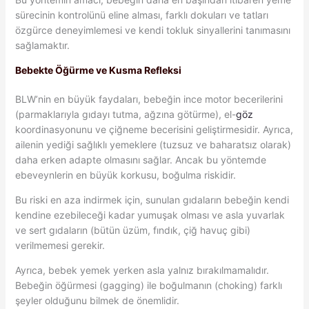
sürecinin kontrolünü eline alması, farklı dokuları ve tatları
özgürce deneyimlemesi ve kendi tokluk sinyallerini tanımasını
sağlamaktır.
Bebekte Öğürme ve Kusma Refleksi
BLW’nin en büyük faydaları, bebeğin ince motor becerilerini
(parmaklarıyla gıdayı tutma, ağzına götürme), el-
göz
koordinasyonunu ve çiğneme becerisini geliştirmesidir. Ayrıca,
ailenin yediği sağlıklı yemeklere (tuzsuz ve baharatsız olarak)
daha erken adapte olmasını sağlar. Ancak bu yöntemde
ebeveynlerin en büyük korkusu, boğulma riskidir.
Bu riski en aza indirmek için, sunulan gıdaların bebeğin kendi
kendine ezebileceği kadar yumuşak olması ve asla yuvarlak
ve sert gıdaların (bütün üzüm, fındık, çiğ havuç gibi)
verilmemesi gerekir.
Ayrıca, bebek yemek yerken asla yalnız bırakılmamalıdır.
Bebeğin öğürmesi (gagging) ile boğulmanın (choking) farklı
şeyler olduğunu bilmek de önemlidir.