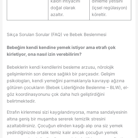
kalori ihtiyacını
dinleme yetisini
doğal olarak
(içsel regülasyon)
azaltır.
köreltir.
Sıkça Sorulan Sorular (FAQ) ve Bebek Beslenmesi
Bebeğim kendi kendine yemek istiyor ama etrafı çok
kirletiyor, ona nasıl izin verebilirim?
Bebeklerin kendi kendilerini besleme arzusu, nörolojik
gelişimlerinin son derece sağlıklı bir parçasıdır. Gelişim
psikologları, kendi yemeğini parmaklarıyla kavrayıp ağzına
götüren çocukların (Bebek Liderliğinde Beslenme – BLW), el-
göz koordinasyonunu çok daha hızlı geliştirdiğini
belirtmektedir.
Etrafın kirlenmesi sizi kaygılandırıyorsa, mama sandalyesinin
altına geniş bir muşamba sererek temizlik stresini
azaltabilirsiniz. Çocuğun elinden kaşığı alıp ona siz yemek
yedirdiğinizde ortalık temiz kalır ancak çocuğun yemek