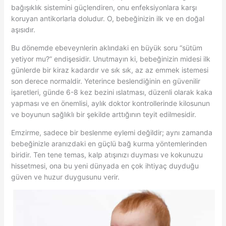
bağışıklık sistemini güçlendiren, onu enfeksiyonlara karşı
koruyan antikorlarla doludur. O, bebeğinizin ilk ve en doğal
aşısıdır.
Bu dönemde ebeveynlerin aklındaki en büyük soru “sütüm
yetiyor mu?” endişesidir. Unutmayın ki, bebeğinizin midesi ilk
günlerde bir kiraz kadardır ve sık sık, az az emmek istemesi
son derece normaldir. Yeterince beslendiğinin en güvenilir
işaretleri, günde 6-8 kez bezini ıslatması, düzenli olarak kaka
yapması ve en önemlisi, aylık doktor kontrollerinde kilosunun
ve boyunun sağlıklı bir şekilde arttığının teyit edilmesidir.
Emzirme, sadece bir beslenme eylemi değildir; aynı zamanda
bebeğinizle aranızdaki en güçlü bağ kurma yöntemlerinden
biridir. Ten tene temas, kalp atışınızı duyması ve kokunuzu
hissetmesi, ona bu yeni dünyada en çok ihtiyaç duyduğu
güven ve huzur duygusunu verir.