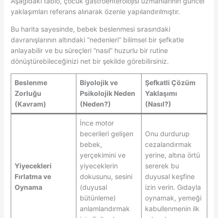
Aşağıdaki tablo, çocuk gastroenterolojisi uzmanlarının güncel
yaklaşımları referans alınarak özenle yapılandırılmıştır.
Bu harita sayesinde, bebek beslenmesi sırasındaki
davranışlarının altındaki “nedenleri” bilimsel bir şefkatle
anlayabilir ve bu süreçleri “nasıl” huzurlu bir rutine
dönüştürebileceğinizi net bir şekilde görebilirsiniz.
Beslenme
Biyolojik ve
Şefkatli Çözüm
Zorluğu
Psikolojik Neden
Yaklaşımı
(Kavram)
(Neden?)
(Nasıl?)
İnce motor
becerileri gelişen
Onu durdurup
bebek,
cezalandırmak
yerçekimini ve
yerine, altına örtü
Yiyecekleri
yiyeceklerin
sererek bu
Fırlatma ve
dokusunu, sesini
duyusal keşfine
Oynama
(duyusal
izin verin. Gıdayla
bütünleme)
oynamak, yemeği
anlamlandırmak
kabullenmenin ilk