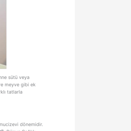
nne sütü veya
ve meyve gibi ek
lı tatlarla
 mucizevi dönemidir.