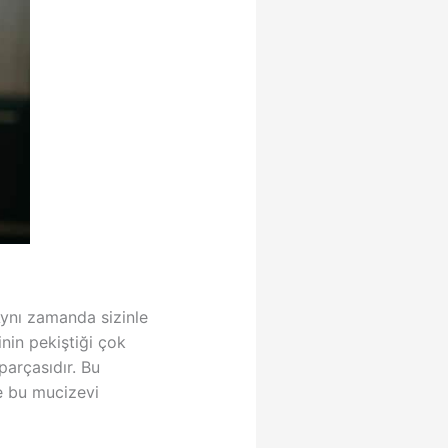
 Aynı zamanda sizinle
nin pekiştiği çok
parçasıdır. Bu
e bu mucizevi