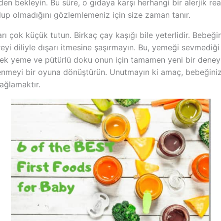
en bekleyin. Bu süre, o gıdaya karşı herhangi bir alerjik re
olup olmadığını gözlemlemeniz için size zaman tanır.
rı çok küçük tutun. Birkaç çay kaşığı bile yeterlidir. Bebeği
eyi diliyle dışarı itmesine şaşırmayın. Bu, yemeği sevmediğ
k yeme ve pütürlü doku onun için tamamen yeni bir deneyim
enmeyi bir oyuna dönüştürün. Unutmayın ki amaç, bebeğiniz
sağlamaktır.