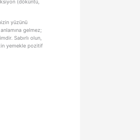
aksiyon (döküntü,
nizin yüzünü
i anlamına gelmez;
dir. Sabırlı olun,
in yemekle pozitif