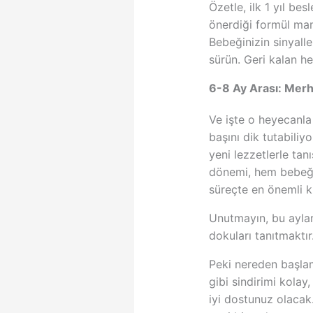
Özetle, ilk 1 yıl b
önerdiği formül mam
Bebeğinizin sinyalle
sürün. Geri kalan h
6-8 Ay Arası: Merha
Ve işte o heyecanla 
başını dik tutabiliy
yeni lezzetlerle ta
dönemi, hem bebeğin
süreçte en önemli k
Unutmayın, bu aylar
dokuları tanıtmaktı
Peki nereden başlam
gibi sindirimi kolay
iyi dostunuz olacak