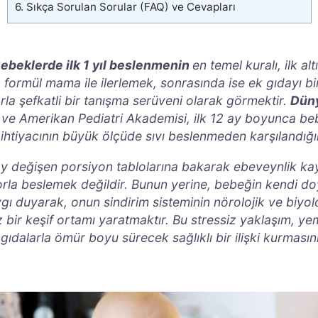
6.
Sıkça Sorulan Sorular (FAQ) ve Cevapları
ebeklerde ilk 1 yıl beslenmenin
en temel kuralı, ilk al
 formül mama ile ilerlemek, sonrasında ise ek gıdayı b
larla şefkatli bir tanışma serüveni olarak görmektir.
Düny
e Amerikan Pediatri Akademisi, ilk 12 ay boyunca be
 ihtiyacının büyük ölçüde sıvı beslenmeden karşılandığı
y değişen porsiyon tablolarına bakarak ebeveynlik kay
rla beslemek değildir. Bunun yerine, bebeğin kendi d
ygı duyarak, onun sindirim sisteminin nörolojik ve biyolo
 bir keşif ortamı yaratmaktır. Bu stressiz yaklaşım, ye
gıdalarla ömür boyu sürecek sağlıklı bir ilişki kurmasını