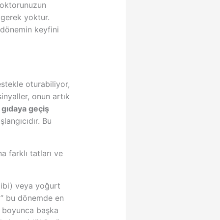
 doktorunuzun
gerek yoktur.
z dönemin keyfini
stekle oturabiliyor,
inyaller, onun artık
 gıdaya geçiş
langıcıdır. Bu
farklı tatları ve
gibi) veya yoğurt
ralı” bu dönemde en
ün boyunca başka