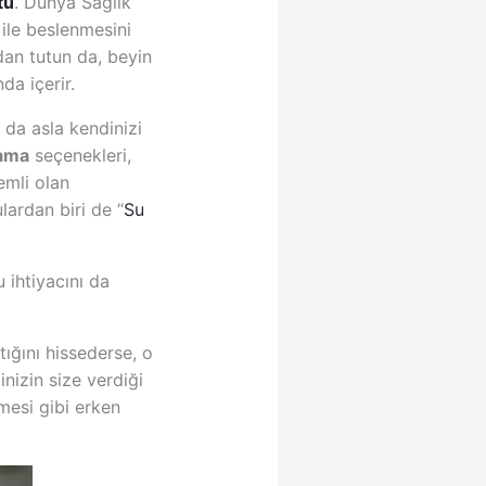
tü
. Dünya Sağlık
ile beslenmesini
dan tutun da, beyin
da içerir.
da asla kendinizi
ama
seçenekleri,
emli olan
ardan biri de “
Su
 ihtiyacını da
ığını hissederse, o
inizin size verdiği
mesi gibi erken