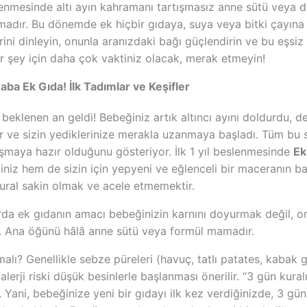
eslenmesinde altı ayın kahramanı tartışmasız anne sütü veya
adır. Bu dönemde ek hiçbir gıdaya, suya veya bitki çayına 
rini dinleyin, onunla aranızdaki bağı güçlendirin ve bu eşsi
er şey için daha çok vaktiniz olacak, merak etmeyin!
ba Ek Gıda! İlk Tadımlar ve Keşifler
beklenen an geldi! Bebeğiniz artık altıncı ayını doldurdu, de
or ve sizin yediklerinize merakla uzanmaya başladı. Tüm bu s
nışmaya hazır olduğunu gösteriyor. İlk 1 yıl beslenmesinde
Ek
iz hem de sizin için yepyeni ve eğlenceli bir maceranın baş
ural sakin olmak ve acele etmemektir.
da ek gıdanın amacı bebeğinizin karnını doyurmak değil, ona 
r. Ana öğünü hâlâ anne sütü veya formül mamadır.
alı? Genellikle sebze püreleri (havuç, tatlı patates, kabak 
, alerji riski düşük besinlerle başlanması önerilir. “3 gün ku
. Yani, bebeğinize yeni bir gıdayı ilk kez verdiğinizde, 3 g