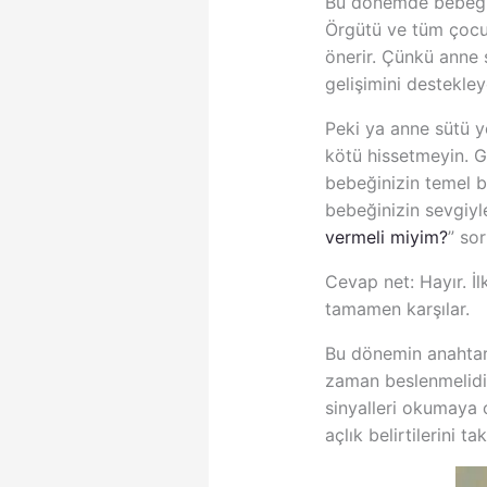
Bu dönemde bebeğiniz
Örgütü ve tüm çocuk
önerir. Çünkü anne s
gelişimini destekle
Peki ya anne sütü 
kötü hissetmeyin. 
bebeğinizin temel be
bebeğinizin sevgiyl
vermeli miyim?
” so
Cevap net: Hayır. İ
tamamen karşılar.
Bu dönemin anahtar
zaman beslenmelidir.
sinyalleri okumaya 
açlık belirtilerini t