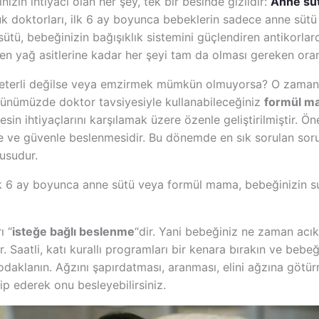
in ihtiyacı olan her şey, tek bir besinde gizlidir:
Anne sü
 doktorları, ilk 6 ay boyunca bebeklerin sadece anne sütü 
ütü, bebeğinizin bağışıklık sistemini güçlendiren antikorlar
yen yağ asitlerine kadar her şeyi tam da olması gereken oran
yeterli değilse veya emzirmek mümkün olmuyorsa? O zaman 
Günümüzde doktor tavsiyesiyle kullanabileceğiniz
formül m
sin ihtiyaçlarını karşılamak üzere özenle geliştirilmiştir. Ön
e ve güvenle beslenmesidir. Bu dönemde en sık sorulan sorul
rusudur.
lk 6 ay boyunca anne sütü veya formül mama, bebeğinizin su
ı “
isteğe bağlı beslenme
“dir. Yani bebeğiniz ne zaman acıkt
 Saatli, katı kurallı programları bir kenara bırakın ve bebeğ
odaklanın. Ağzını şapırdatması, aranması, elini ağzına götür
akip ederek onu besleyebilirsiniz.