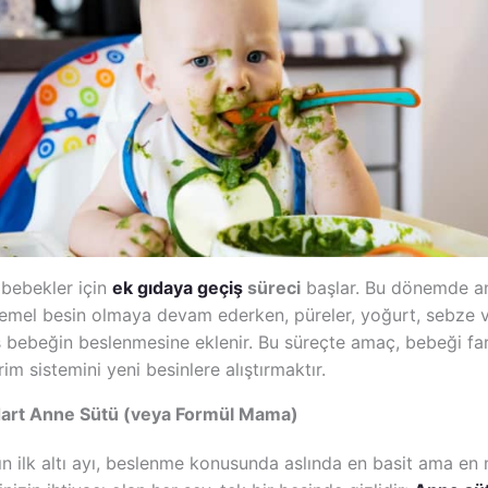
 bebekler için
ek gıdaya geçiş
süreci
başlar. Bu dönemde a
emel besin olmaya devam ederken, püreler, yoğurt, sebze 
 bebeğin beslenmesine eklenir. Bu süreçte amaç, bebeği fark
rim sistemini yeni besinlere alıştırmaktır.
andart Anne Sütü (veya Formül Mama)
ın ilk altı ayı, beslenme konusunda aslında en basit ama en