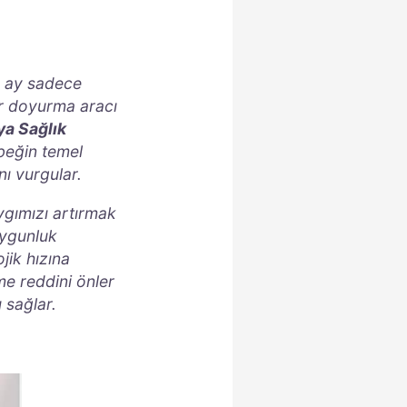
tı ay sadece
ir doyurma aracı
a Sağlık
beğin temel
nı vurgular.
gımızı artırmak
oygunluk
jik hızına
me reddini önler
 sağlar.