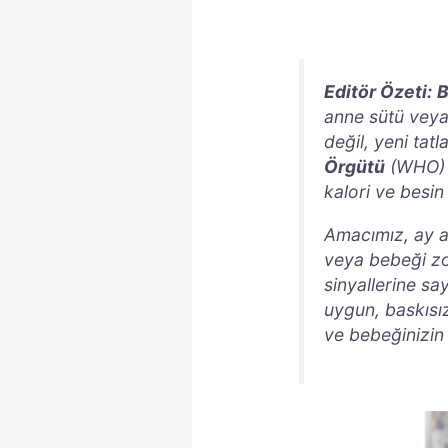
Editör Özeti:
B
anne sütü veya
değil, yeni tat
Örgütü
(WHO) v
kalori ve besin
Amacımız, ay a
veya bebeği zo
sinyallerine sa
uygun, baskısız
ve bebeğinizin 