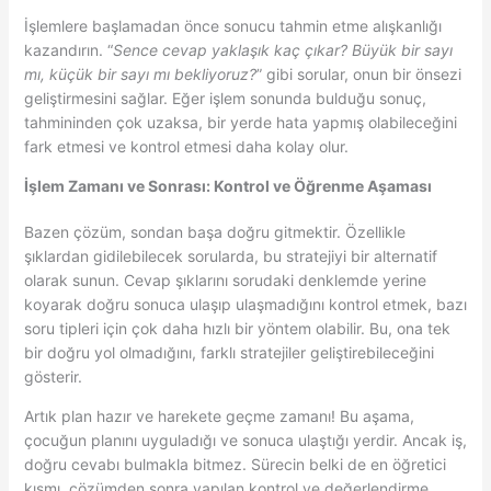
İşlemlere başlamadan önce sonucu tahmin etme alışkanlığı
kazandırın. “
Sence cevap yaklaşık kaç çıkar? Büyük bir sayı
mı, küçük bir sayı mı bekliyoruz?
” gibi sorular, onun bir önsezi
geliştirmesini sağlar. Eğer işlem sonunda bulduğu sonuç,
tahmininden çok uzaksa, bir yerde hata yapmış olabileceğini
fark etmesi ve kontrol etmesi daha kolay olur.
İşlem Zamanı ve Sonrası: Kontrol ve Öğrenme Aşaması
Bazen çözüm, sondan başa doğru gitmektir. Özellikle
şıklardan gidilebilecek sorularda, bu stratejiyi bir alternatif
olarak sunun. Cevap şıklarını sorudaki denklemde yerine
koyarak doğru sonuca ulaşıp ulaşmadığını kontrol etmek, bazı
soru tipleri için çok daha hızlı bir yöntem olabilir. Bu, ona tek
bir doğru yol olmadığını, farklı stratejiler geliştirebileceğini
gösterir.
Artık plan hazır ve harekete geçme zamanı! Bu aşama,
çocuğun planını uyguladığı ve sonuca ulaştığı yerdir. Ancak iş,
doğru cevabı bulmakla bitmez. Sürecin belki de en öğretici
kısmı, çözümden sonra yapılan kontrol ve değerlendirme