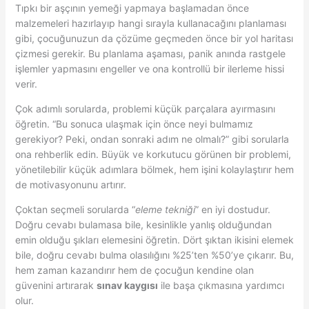
Tıpkı bir aşçının yemeği yapmaya başlamadan önce
malzemeleri hazırlayıp hangi sırayla kullanacağını planlaması
gibi, çocuğunuzun da çözüme geçmeden önce bir yol haritası
çizmesi gerekir. Bu planlama aşaması, panik anında rastgele
işlemler yapmasını engeller ve ona kontrollü bir ilerleme hissi
verir.
Çok adımlı sorularda, problemi küçük parçalara ayırmasını
öğretin. “Bu sonuca ulaşmak için önce neyi bulmamız
gerekiyor? Peki, ondan sonraki adım ne olmalı?” gibi sorularla
ona rehberlik edin. Büyük ve korkutucu görünen bir problemi,
yönetilebilir küçük adımlara bölmek, hem işini kolaylaştırır hem
de motivasyonunu artırır.
Çoktan seçmeli sorularda “
eleme tekniği
” en iyi dostudur.
Doğru cevabı bulamasa bile, kesinlikle yanlış olduğundan
emin olduğu şıkları elemesini öğretin. Dört şıktan ikisini elemek
bile, doğru cevabı bulma olasılığını %25’ten %50’ye çıkarır. Bu,
hem zaman kazandırır hem de çocuğun kendine olan
güvenini artırarak
sınav kaygısı
ile başa çıkmasına yardımcı
olur.