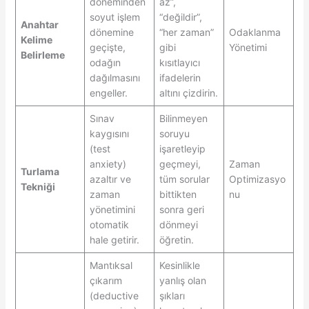
döneminden
az”,
soyut işlem
“değildir”,
Anahtar
dönemine
“her zaman”
Odaklanma
Kelime
geçişte,
gibi
Yönetimi
Belirleme
odağın
kısıtlayıcı
dağılmasını
ifadelerin
engeller.
altını çizdirin.
Sınav
Bilinmeyen
kaygısını
soruyu
(test
işaretleyip
anxiety)
geçmeyi,
Zaman
Turlama
azaltır ve
tüm sorular
Optimizasyo
Tekniği
zaman
bittikten
nu
yönetimini
sonra geri
otomatik
dönmeyi
hale getirir.
öğretin.
Mantıksal
Kesinlikle
çıkarım
yanlış olan
(deductive
şıkları