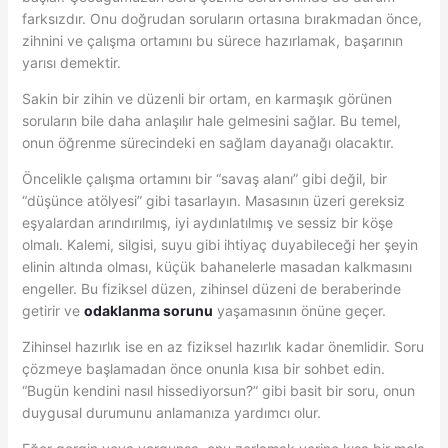
farksızdır. Onu doğrudan soruların ortasına bırakmadan önce,
zihnini ve çalışma ortamını bu sürece hazırlamak, başarının
yarısı demektir.
Sakin bir zihin ve düzenli bir ortam, en karmaşık görünen
soruların bile daha anlaşılır hale gelmesini sağlar. Bu temel,
onun öğrenme sürecindeki en sağlam dayanağı olacaktır.
Öncelikle çalışma ortamını bir “savaş alanı” gibi değil, bir
“düşünce atölyesi” gibi tasarlayın. Masasının üzeri gereksiz
eşyalardan arındırılmış, iyi aydınlatılmış ve sessiz bir köşe
olmalı. Kalemi, silgisi, suyu gibi ihtiyaç duyabileceği her şeyin
elinin altında olması, küçük bahanelerle masadan kalkmasını
engeller. Bu fiziksel düzen, zihinsel düzeni de beraberinde
getirir ve
odaklanma sorunu
yaşamasının önüne geçer.
Zihinsel hazırlık ise en az fiziksel hazırlık kadar önemlidir. Soru
çözmeye başlamadan önce onunla kısa bir sohbet edin.
“Bugün kendini nasıl hissediyorsun?” gibi basit bir soru, onun
duygusal durumunu anlamanıza yardımcı olur.