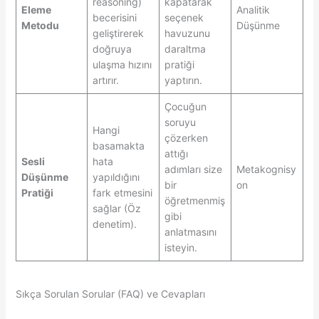
reasoning)
kapatarak
Eleme
Analitik
becerisini
seçenek
Metodu
Düşünme
geliştirerek
havuzunu
doğruya
daraltma
ulaşma hızını
pratiği
artırır.
yaptırın.
Çocuğun
soruyu
Hangi
çözerken
basamakta
attığı
Sesli
hata
adımları size
Metakognisy
Düşünme
yapıldığını
bir
on
Pratiği
fark etmesini
öğretmenmiş
sağlar (Öz
gibi
denetim).
anlatmasını
isteyin.
Sıkça Sorulan Sorular (FAQ) ve Cevapları