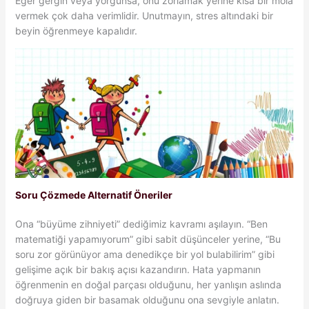
Eğer gergin veya yorgunsa, onu zorlamak yerine kısa bir mola
vermek çok daha verimlidir. Unutmayın, stres altındaki bir
beyin öğrenmeye kapalıdır.
Soru Çözmede Alternatif Öneriler
Ona “büyüme zihniyeti” dediğimiz kavramı aşılayın. “Ben
matematiği yapamıyorum” gibi sabit düşünceler yerine, “Bu
soru zor görünüyor ama denedikçe bir yol bulabilirim” gibi
gelişime açık bir bakış açısı kazandırın. Hata yapmanın
öğrenmenin en doğal parçası olduğunu, her yanlışın aslında
doğruya giden bir basamak olduğunu ona sevgiyle anlatın.